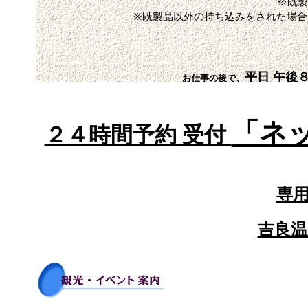
「ネ
２４時間予約 受付
専
吉良