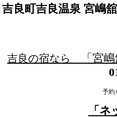
吉良町吉良温泉 宮嶋
「宮嶋
吉良の宿なら
0
０８時～２３時
予約
「ネ