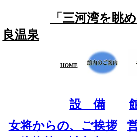
「三河湾を眺め
良温泉
HOME
設 備
女将からの、ご挨拶