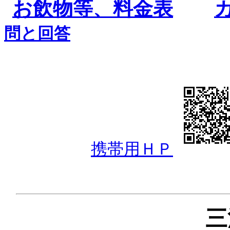
お飲物等、料金表
問と回答
携帯用ＨＰ
三