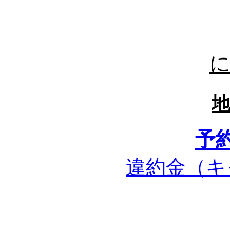
予
違約金
（キ