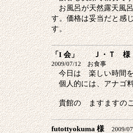
お風呂が天然露天風呂
す。価格は妥当だと感
す。
「I 会」 Ｊ・Ｔ 様
2009/07/12 お食事
今日は 楽しい時間を
個人的には、アナゴ料
貴館の ますますのご
futottyokuma 様
2009/07