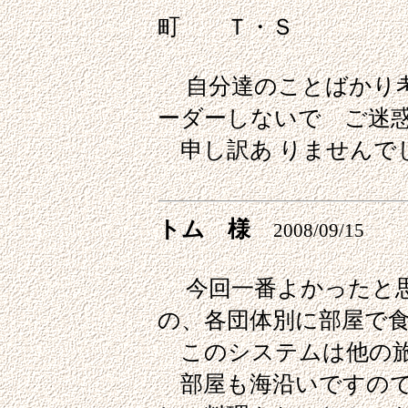
町 Ｔ・Ｓ
自分達のことばかり考
ーダーしないで ご迷
申し訳あ りませんで
トム 様
2008/09/15
今回一番よかったと思
の、各団体別に部屋で
このシステムは他の旅
部屋も海沿いですので