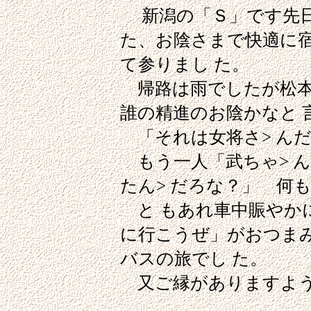
新潟の「Ｓ」です先日
た、お陰さまで快適に宿
て参りまし た。
帰路は雨でしたが松本
誰の精進のお陰かなと 
「それは女将さ> ん
もう一人「武ちゃ> 
たん> だろな？」 何
と もあれ車中賑やかに
に行こうぜ」がおつまみ
バスの旅でし た。
又ご縁がありますよう
新潟 市