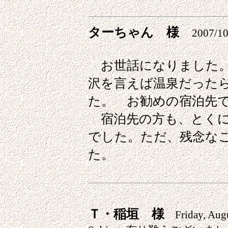
ターちゃん 様
2007/10
お世話になりました。
沢を言えば温泉だった
た。 お勧めの宿泊先
宿泊先の方も、とくに
でした。ただ、残念な
た。
Ｔ・稲垣
様
Friday, Augu