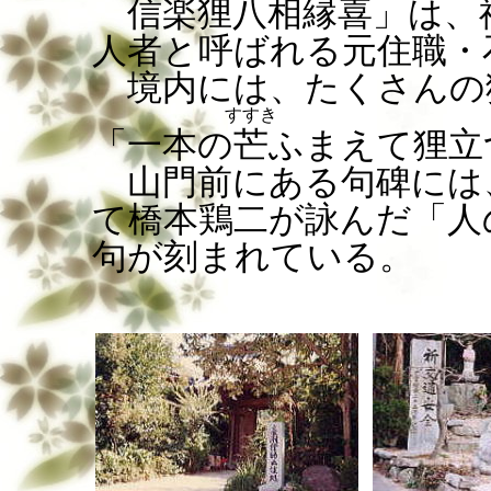
信楽狸八相縁喜」は、
人者と呼ばれる元住職・
境内には、たくさんの
すすき
「一本の
芒
ふまえて狸立
山門前にある句碑には
て橋本鶏二が詠んだ「人
句が刻まれている。