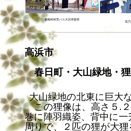
豊根村村営バス大沢停留所
花乃
高浜市
春日町・大山緑地・狸
大山緑地の北東に巨大
この狸像は、高さ５
.
２
巻に陣羽織姿、背中に一
周りで、２匹の狸が大狸