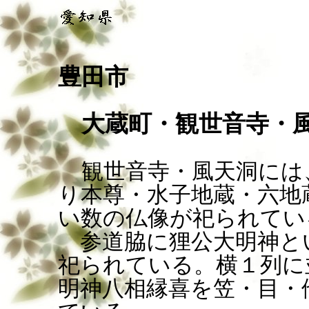
豊田市
大蔵町・観世音寺・風
観世音寺・風天洞には
り本尊・水子地蔵・六地
い数の仏像が祀られてい
参道脇に狸公大明神と
祀られている。横１列に
明神八相縁喜を笠・目・