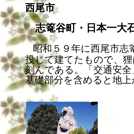
西尾市
志篭谷町・日本一大
昭和５９年に西尾市志
投じて建てたもので、狸
刻んである。「交通安全
基礎部分を含めると地上