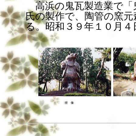
高浜の鬼瓦製造業で「
氏の製作で、陶管の窯元
る。
昭和３９年１０月４
狸 像