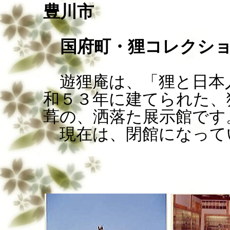
豊川市
国府町・狸コレクシ
遊狸庵は、「狸と日本
和５３年に建てられた、
葺の、洒落た展示館です
現在は、閉館になって