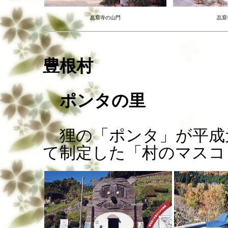
嵓窟寺の山門
嵓窟
豊根村
ポンタの里
狸の「ポンタ」が平成
て制定した「村のマスコ