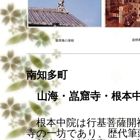
遊狸
遊狸庵の屋根
南知多町
山海・
嵓窟寺
・
根本
根本中院は行基菩薩開
寺の一坊であり、歴代筆