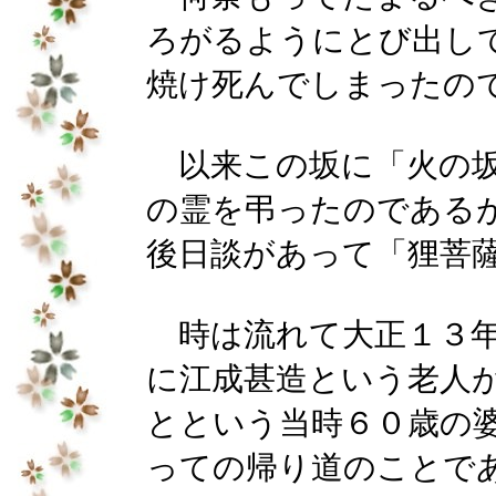
ろがるようにとび出し
焼け死んでしまったの
以来この坂に「火の坂
の霊を弔ったのである
後日談があって「狸菩
時は流れて大正１３年
に江成甚造という老人
とという当時６０歳の
っての帰り道のことで