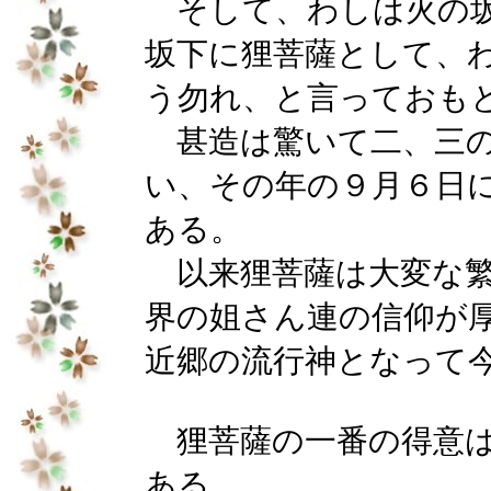
そして、わしは火の坂
坂下に狸菩薩として、
う勿れ、と言っておも
甚造は驚いて二、三の
い、その年の９月６日
ある。
以来狸菩薩は大変な繁
界の姐さん連の信仰が
近郷の流行神となって
狸菩薩の一番の得意は
ある。