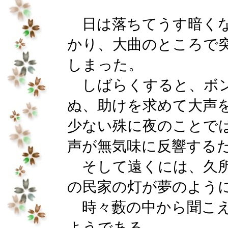
日は落ちてうす暗くな
かり、大曲のところで
しまった。
しばらくすると、ボン
ぬ、助けを求めて大声
少ない殊に夜のことで
声が無気味に反響する
そして遠くには、久所
の民家の灯が夢のよう
時々藪の中から聞こえ
ようである。