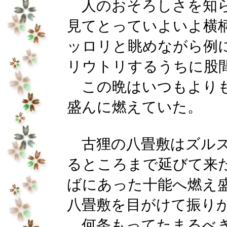
人のおそろしさを知ら
見てとっていよいよ横
ッロリと眺めながら例
リウトリするうちに股
この晩はいつもよりも
盛んに燃えていた。
古狸の八畳敷はズルズ
るところまで延びて来
ばにあった十能へ燃え
八畳敷を目がけて振り
何条もってたまるべき