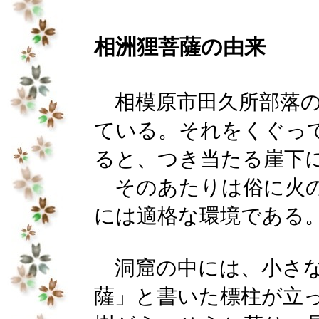
相洲狸菩薩の由来
相模原市田久所部落の
ている。それをくぐっ
ると、つき当たる崖下
そのあたりは俗に火の
には適格な環境である
洞窟の中には、小さな
薩」と書いた標柱が立