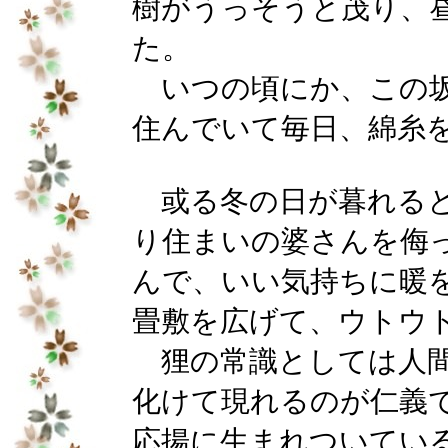
樹がうっそうと茂り、
た。
いつの頃にか、この坂
住んでいて毎日、綿糸
或る冬の日が暮れると
り住まいの婆さんを侮
んで、いい気持ちに暖
畳敷を広げて、ウトウ
狸の常識としては人間
化けて現れるのが仁義
応揚に生まれついてい