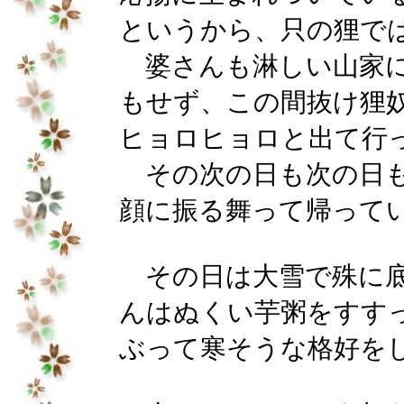
というから、只の狸で
婆さんも淋しい山家に
もせず、この間抜け狸
ヒョロヒョロと出て行
その次の日も次の日も
顔に振る舞って帰って
その日は大雪で殊に底
んはぬくい芋粥をすす
ぶって寒そうな格好を