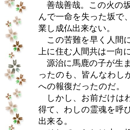
善哉善哉。この火の坂
んで一命を失った坂で
業し成仏出来ない。
この苦難を早く人間に
上に住む人間共は一向
源治に馬鹿の子が生ま
ったのも、皆んなわし
への報復だったのだ。
しかし、お前だけはわ
得て、わしの霊魂を呼
出来る。