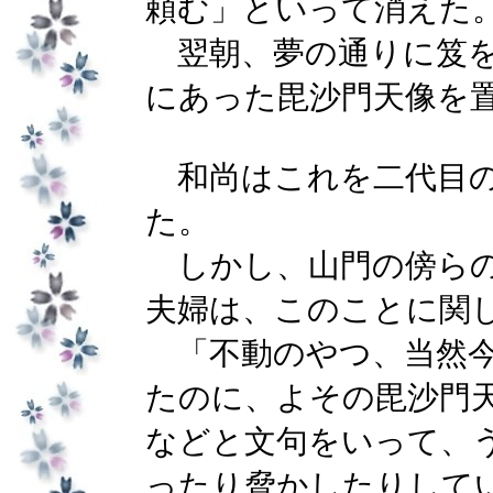
頼む」といって消えた
翌朝、夢の通りに笈を
にあった毘沙門天像を
和尚はこれを二代目の
た。
しかし、山門の傍らの
夫婦は、このことに関
「不動のやつ、当然今
たのに、よその毘沙門
などと文句をいって、
ったり脅かしたりして