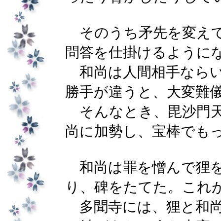
そのうち矛先を変えて
問答を仕掛けるように
和尚は人間相手ならい
勝手が違うと、大変難
そんなとき、毘沙門天
尚に加勢し、宝棒でも
和尚は罪を憎んで狸を
り、碑をたてた。これ
多聞寺には、狸と和尚