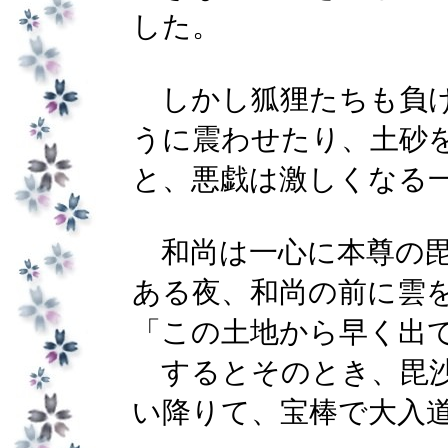
した。
しかし狐狸たちも負け
うに震わせたり、土砂
と、悪戯は激しくなる
和尚は一心に本尊の毘
ある夜、和尚の前に雲
「この土地から早く出て
するとそのとき、毘沙
い降りて、宝棒で大入