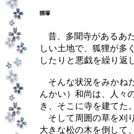
狸塚
昔、多聞寺があるあた
しい土地で、狐狸が多
したりと悪戯を繰り返
そんな状況をみかねた
んかい）和尚は、人々
き、そこに寺を建てた
そして周囲の草を刈り
大きな松の木を倒して