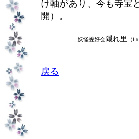
け軸があり、今も寺宝
開）。
隠れ里
妖怪愛好会
（htt
戻る