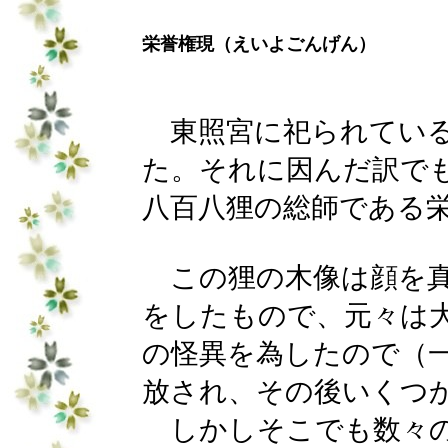
栄誉権現（えいよごんげん）
東照宮に祀られている
た。それに因んだ訳で
八百八狸の総師である
この狸の木像は顔を真
をしたもので、元々は
の怪異を為したので（
放され、その後いくつ
しかしそこでも数々の