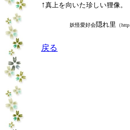
↑
真上を向いた珍しい狸像。
隠れ里
妖怪愛好会
（http
戻る