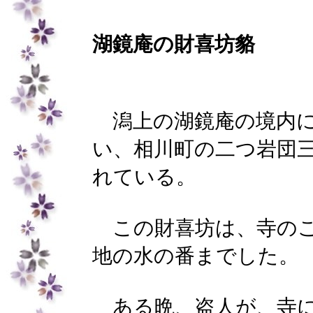
湖鏡庵の財喜坊貉
潟上の湖鏡庵の境内に
い、相川町の二つ岩団
れている。
この財喜坊は、寺の
地の水の番までした。
ある晩、盗人が、寺