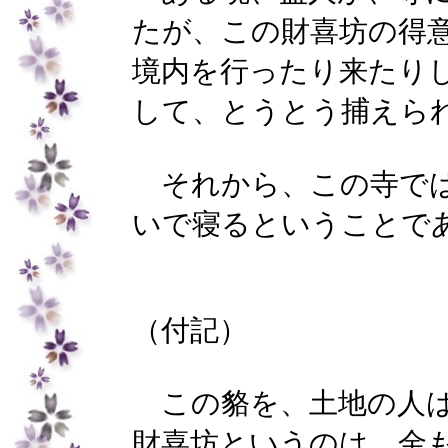
たが、この財喜坊の得
境内を行ったり来たり
して、とうとう捕えら
それから、この寺で
いで寝るということで
（付記）
この貉を、土地の人
財喜坊というのは、金