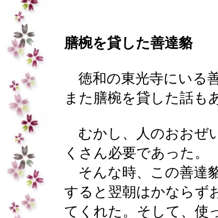
膳椀を貸した善達貉
徳和の東光寺にいる善
また膳椀を貸した話も
むかし、人のおおぜい
くさん必要であった。
そんな時、この善達貉
すると翌朝はかならず
てくれた。そして、使