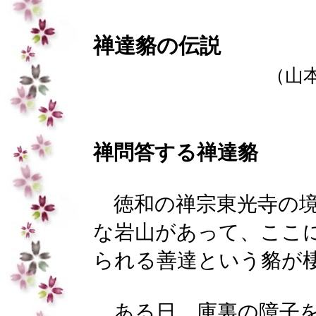
禅達貉の伝説
（山
禅問答する禅達貉
徳和の禅宗東光寺の
な岩山があって、ここ
られる善達という貉が
ある日、庫裏の障子