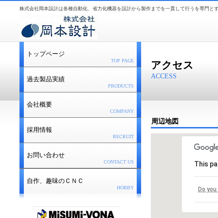
株式会社岡本設計は各種自動化、省力化機器を設計から製作までを一貫して行うを専門と
トップページ
TOP PAGE
アクセス
ACCESS
過去製品実績
PRODUCTS
会社概要
COMPANY
周辺地図
採用情報
RECRUIT
お問い合わせ
CONTACT US
This pa
自作、趣味のＣＮＣ
HOBBY
Do you