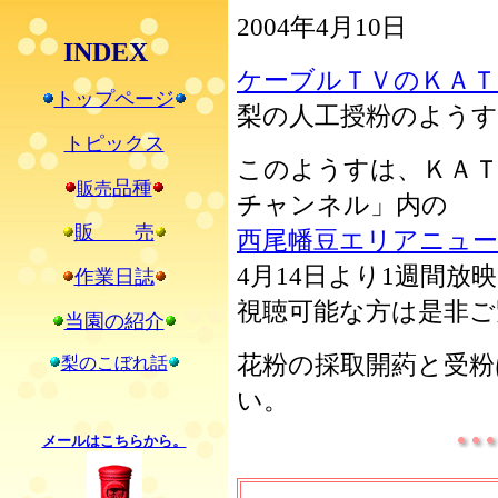
2004年4月10日
INDEX
ケーブルＴＶのＫＡＴ
トップページ
梨の人工授粉のよう
トピックス
このようすは、ＫＡＴ
品種
販売
チャンネル」内の
販 売
西尾幡豆エリアニュー
4月14日より1週間放
作業日誌
視聴可能な方は是非ご
当園の紹介
花粉の採取開葯と受粉
梨のこぼれ話
い。
メールはこちらから。