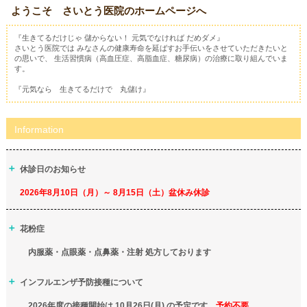
ようこそ さいとう医院のホームページへ
『生きてるだけじゃ 儲からない！ 元気でなければ だめダメ』
さいとう医院では みなさんの健康寿命を延ばすお手伝いをさせていただきたいと
の思いで、 生活習慣病（高血圧症、高脂血症、糖尿病）の治療に取り組んでいま
す。
『元気なら 生きてるだけで 丸儲け』
Information
休診日のお知らせ
2026年8月10日（月）～ 8月15日（土）盆休み休診
花粉症
内服薬・点眼薬・点鼻薬・注射 処方しております
インフルエンザ予防接種について
2026年度の接種開始は 10月26日(月) の予定です
予約不要