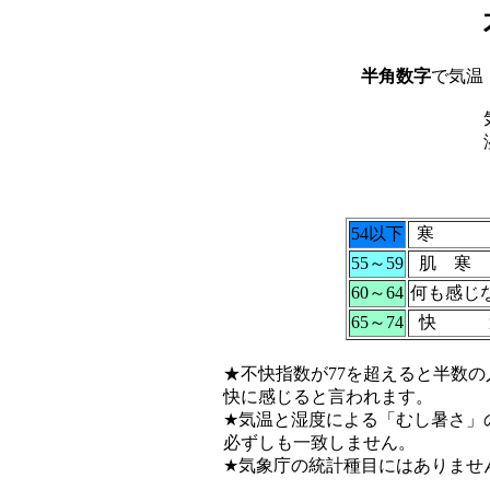
半角数字
で気温
54以下
寒 
55～59
肌 寒 
60～64
何も感じ
65～74
快 
★不快指数が77を超えると半数の
快に感じると言われます。
★気温と湿度による「むし暑さ」
必ずしも一致しません。
★気象庁の統計種目にはありませ