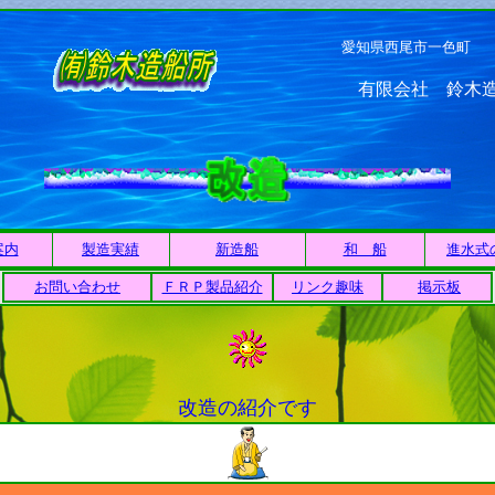
愛知県西尾市一色
有限会社 鈴木
案内
製造実績
新造船
和 船
進水式
お問い合わせ
ＦＲＰ製品紹介
リンク趣味
掲示板
改造の紹介です