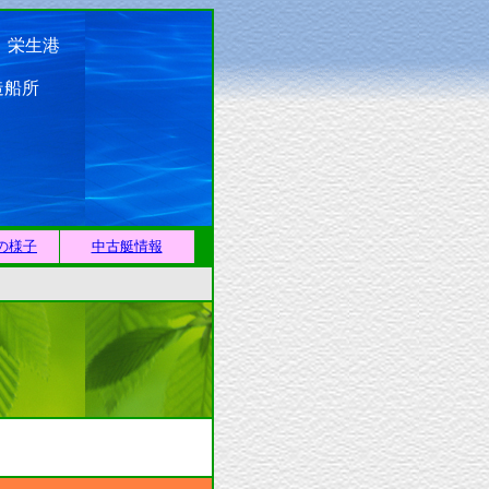
栄生港
町
造船所
の様子
中古艇情報