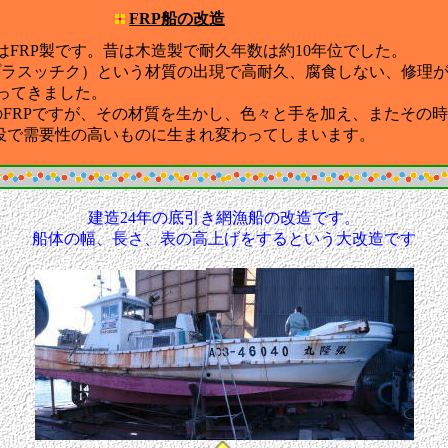
FRP船の改造
はFRP製です。昔は木造製で耐久年数は約10年位でした。
スッチク）という材質の出現で高耐久、腐食しない、修理が容
なってきました。
RPですが、その材質を生かし、色々と手を加え、またその時
役で需要性の高いものに生まれ変わってしまいます。
建造24年の底引き網漁船の改造です。
船体の幅、長さ、表の高上げをするという大改造です