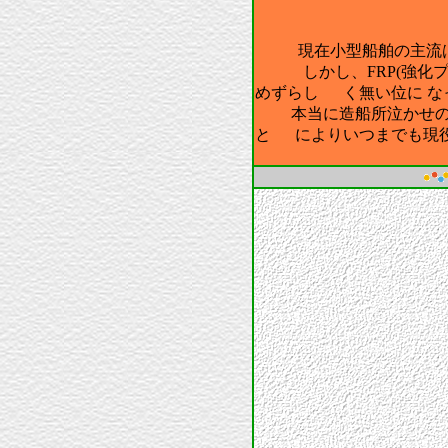
現在小型船舶の主流
しかし、FRP(強化プラ
めずらし く無い位に 
本当に造船所泣かせのF
と によりいつまでも現