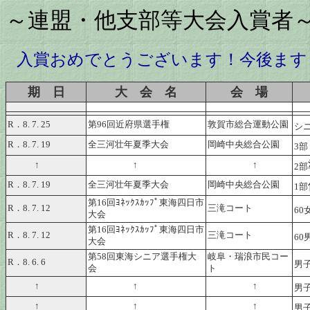
～連盟・他支部等大会入賞者
入賞おめでとうございます！今後ます
期 日
大 会 名
会 場
R．8. 7. 25
第96回近府県選手権
敦賀市総合運動公園
シ
R．8. 7. 19
全三河壮年夏季大会
岡崎中央総合公園
3部
↑
↑
↑
2部
R．8. 7. 19
全三河壮年夏季大会
岡崎中央総合公園
1部
第16回ﾖﾈｯｸｽｶｯﾌﾟ東海四日市
R．8. 7. 12
三滝コート
60
大会
第16回ﾖﾈｯｸｽｶｯﾌﾟ東海四日市
R．8. 7. 12
三滝コート
60
大会
第58回東海シニア選手権大
岐阜・瑞浪市民コー
R．8. 6. 6
男子
会
ト
↑
↑
↑
男子
↑
↑
↑
男子