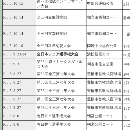
第22回松阪市シニアオープ
R．5. 10. 15
中部台運動公園
2部
ン大会
R．5. 10. 14
全三河支部対抗戦
知立市昭和コート
壮
R．5. 10. 14
全三河支部対抗戦
知立市昭和コート
一
R．5. 10. 10
全三河壮年菊花大会
岡崎中央総合公園
4部
R．5. 9. 23/24
全日本シニア選手権大会
浜松新電力コート
60
第33回県下ミックスダブル
R．5. 9. 3
刈谷市住吉公園
2部
ス大会
R．5. 8. 27
第58回全三河壮年大会
豊橋市営軟式庭球場
4部
R．5. 8. 27
第58回全三河壮年大会
豊橋市営軟式庭球場
3部
R．5. 8. 27
第58回全三河壮年大会
豊橋市営軟式庭球場
2部
R．5. 8. 27
第58回全三河壮年大会
豊橋市営軟式庭球場
2部
R．5. 8. 27
第58回全三河壮年大会
豊橋市営軟式庭球場
1部
R．5. 8. 6
春日井市選手権大会
朝宮公園コート
シ
R．5. 8. 6
春日井市選手権大会
朝宮公園コート
シ