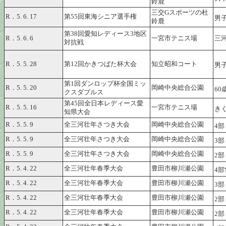
鈴鹿
三交Gスポーツの杜
R．5. 6. 17
第55回東海シニア選手権
男子
鈴鹿
第38回愛知レディース3地区
R．5. 6. 6
一宮市テニス場
三
対抗戦
R．5. 5. 28
第12回かきつばた杯大会
知立昭和コート
男
第1回ダンロップ杯全国ミッ
R．5. 5. 20
岡崎中央総合公園
60
クスダブルス
第45回全日本レディース愛
R．5. 5. 16
一宮市テニス場
き
知県大会
R．5. 5. 9
全三河壮年さつき大会
岡崎中央総合公園
4部
R．5. 5. 9
全三河壮年さつき大会
岡崎中央総合公園
3部
R．5. 5. 9
全三河壮年さつき大会
岡崎中央総合公園
2部
R．5. 4. 22
全三河壮年春季大会
豊田市柳川瀬公園
4部
R．5. 4. 22
全三河壮年春季大会
豊田市柳川瀬公園
3部
R．5. 4. 22
全三河壮年春季大会
豊田市柳川瀬公園
2部
R．5. 4. 22
全三河壮年春季大会
豊田市柳川瀬公園
2部