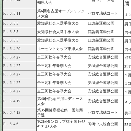
R．6. 5.14
一宮市テニス場
知県大会
勝
第6回名古屋オープンミック
R．6. 5.11
パロマ瑞穂コート
ミッ
ス大会
R．6. 5.5
愛知県社会人選手権大会
口論義運動公園
男子
R．6. 5.5
愛知県社会人選手権大会
口論義運動公園
男子
R．6. 5.5
愛知県社会人選手権大会
口論義運動公園
男子
R．6. 4.29
ルーセントカップ東海大会
口論義運動公園
男子
R．6. 4.27
全三河壮年春季大会
安城総合運動公園
2部
R．6. 4.27
全三河壮年春季大会
安城総合運動公園
2部
R．6. 4.27
全三河壮年春季大会
安城総合運動公園
１
R．6. 4.27
全三河壮年春季大会
安城総合運動公園
１
R．6. 4.27
全三河壮年春季大会
安城総合運動公園
１
第40回記念三河レディース
R．6. 4.19
安城総合運動公園
Ａ
大会
第35回健康福祉祭 愛知県
R．6. 4.13
パロマ瑞穂コート
男子
予選
第2回ダンロップ杯全国ﾐｯｸｽ
R．6. 4.6
岡崎中央総合公園
55
ﾀﾞﾌﾞﾙｽ大会