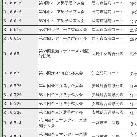
R．6. 6.16
第9回シニア男子碧南大会
碧南市臨海コート
2部
R．6. 6.16
第9回シニア男子碧南大会
碧南市臨海コート
1部
R．6. 6.16
第9回シニア男子碧南大会
碧南市臨海コート
1部
R．6. 6.16
第37回レディース碧南大会
碧南市臨海コート
2部
R．6. 6.16
第37回レディース碧南大会
碧南市臨海コート
2部
第39回愛知レディース3地区
R．6. 6.5
岡崎中央総合公園
総
対抗戦
R．6. 6.2
第13回かきつばた杯大会
知立昭和コート
男
R．6. 5.26
第41回全三河選手権大会
安城総合運動公園
壮
R．6. 5.26
第41回全三河選手権大会
安城総合運動公園
壮
R．6. 5.26
第41回全三河選手権大会
安城総合運動公園
壮
R．6. 5.26
第41回全三河選手権大会
安城総合運動公園
壮
第46回全日本レディース愛
R．6. 5.14
一宮市テニス場
き
知県大会
き
第46回全日本レディース愛