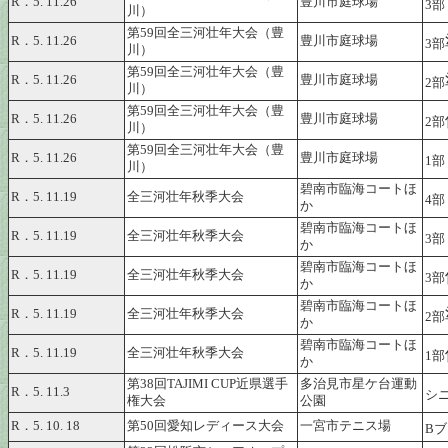
R．5. 11.26
豊川市庭球場
3部
川）
第59回全三河壮年大会（豊
R．5. 11.26
豊川市庭球場
3部
川）
第59回全三河壮年大会（豊
R．5. 11.26
豊川市庭球場
2部
川）
第59回全三河壮年大会（豊
R．5. 11.26
豊川市庭球場
2部
川）
第59回全三河壮年大会（豊
R．5. 11.26
豊川市庭球場
1部
川）
碧南市臨海コートほ
R．5. 11.19
全三河壮年秋季大会
4部
か
碧南市臨海コートほ
R．5. 11.19
全三河壮年秋季大会
3部
か
碧南市臨海コートほ
R．5. 11.19
全三河壮年秋季大会
3部
か
碧南市臨海コートほ
R．5. 11.19
全三河壮年秋季大会
2部
か
碧南市臨海コートほ
R．5. 11.19
全三河壮年秋季大会
1部
か
第38回TAJIMI CUP近県選手
多治見市星ケ台運動
R．5. 11.3
シ
権大会
公園
R．5. 10. 18
第50回愛知レディース大会
一宮市テニス場
B