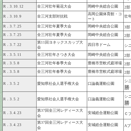
R．3. 10. 12
全三河壮年菊花大会
岡崎中央総合公園
2
高岡公園体育館・コ
R．3. 10. 9
全三河支部対抗戦
壮
ート
R．3. 7. 25
全三河壮年夏季大会
岡崎中央総合公園
3
R．3. 7. 25
全三河壮年夏季大会
岡崎中央総合公園
2
第11回ヨネックスカップ大
R．3. 7. 22
四日市ドーム
シニ
会
R．3. 5. 11
全三河壮年さつき大会
岡崎中央総合公園
2
R．3. 5. 8
全三河壮年春季大会
豊橋市営軟式庭球場
2
R．3. 5. 8
全三河壮年春季大会
豊橋市営軟式庭球場
2
シニ
R．3. 5. 2
愛知県社会人選手権大会
口論義運動公園
勝
シニ
R．3. 5. 2
愛知県社会人選手権大会
口論義運動公園
勝
第
37
回全三河レディース大
R．3. 4. 23
安城総合運動公園
Ｃ
会
第
37
回全三河レディース大
R．3. 4. 23
安城総合運動公園
A
会