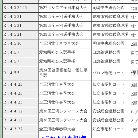
R．4. 5.24.25
第27回シニア全日本葵大会
岡崎中央総合公園
1
R．4. 5 21
第39回全三河選手権大会
豊橋市営軟式庭球場
壮
R．4. 5 21
第39回全三河選手権大会
豊橋市営軟式庭球場
壮
R．4. 5 21
第39回全三河選手権大会
豊橋市営軟式庭球場
壮
R．4. 5 10
全三河壮年さつき大会
岡崎中央総合公園
2
R．4. 5 7
愛知県社会人選手権
口論義運動公園
男子
R．4. 5 7
愛知県社会人選手権
口論義運動公園
男子
第34回健康福祉祭 愛知県
優
R．4. 5 5
パロマ瑞穂コート
予選
R．4. 4. 23
全三河壮年春季大会
知立市昭和コート
3
R．4. 4. 23
全三河壮年春季大会
知立市昭和コート
2
R．4. 4. 23
全三河壮年春季大会
知立市昭和コート
2
R．4. 4. 12
第38回三河レディース大会
安城総合運動公園
B
R．4. 4. 12
第38回三河レディース大会
安城総合運動公園
A
R．4. 3. 27
全三河壮年春季大会
知立市昭和コート
1