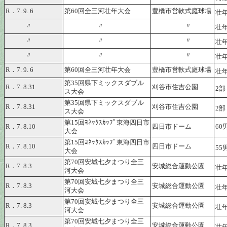
R．7. 9. 6
第60回全三河壮年大会
豊橋市営軟式庭球場
壮年
〃
〃
〃
壮年
〃
〃
〃
壮年
〃
〃
〃
壮年
R．7. 9. 6
第60回全三河壮年大会
豊橋市営軟式庭球場
壮年
第35回県下ミックスダブル
R．7. 8.31
刈谷市住吉公園
2部
ス大会
第35回県下ミックスダブル
R．7. 8.31
刈谷市住吉公園
2部
ス大会
第15回ﾖﾈｯｸｽｶｯﾌﾟ東海四日市
R．7. 8.10
四日市ドーム
60
大会
第15回ﾖﾈｯｸｽｶｯﾌﾟ東海四日市
R．7. 8.10
四日市ドーム
55
大会
第70回安城七夕まつり全三
R．7. 8.3
安城総合運動公園
壮年
河大会
第70回安城七夕まつり全三
R．7. 8.3
安城総合運動公園
壮年
河大会
第70回安城七夕まつり全三
R．7. 8.3
安城総合運動公園
壮年
河大会
第70回安城七夕まつり全三
R．7. 8.3
安城総合運動公園