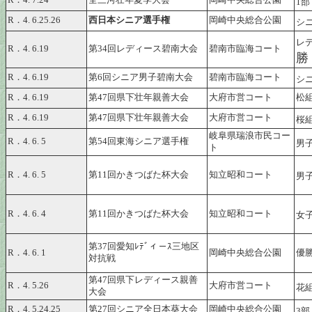
R．4. 7.24
全三河壮年夏季大会
岡崎中央総合公園
1
R．4. 6.25.26
西日本シニア選手権
岡崎中央総合公園
シニ
レ
R．4. 6.19
第34回レディース碧南大会
碧南市臨海コート
勝
R．4. 6.19
第6回シニア男子碧南大会
碧南市臨海コート
シ
R．4. 6.19
第47回県下壮年親善大会
大府市営コート
松組
R．4. 6.19
第47回県下壮年親善大会
大府市営コート
桜組
岐阜県瑞浪市民コー
R．4. 6. 5
第54回東海シニア選手権
男子
ト
R．4. 6. 5
第11回かきつばた杯大会
知立昭和コート
男
R．4. 6. 4
第11回かきつばた杯大会
知立昭和コート
女
第37回愛知ﾚﾃﾞィ－ｽ三地区
R．4. 6. 1
岡崎中央総合公園
優
対抗戦
第47回県下レディース親善
R．4. 5.26
大府市営コート
花
大会
R．4. 5.24.25
第27回シニア全日本葵大会
岡崎中央総合公園
3