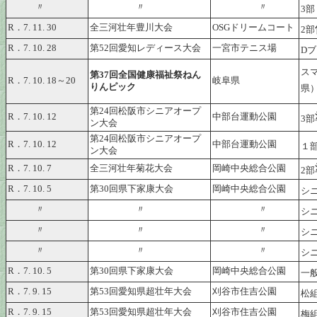
〃
〃
〃
3部
R．7. 11. 30
全三河壮年豊川大会
OSGドリームコート
2部
R．7. 10. 28
第52回愛知レディース大会
一宮市テニス場
D
ス
第37回全国健康福祉祭ねん
R．7. 10. 18～20
岐阜県
りんピック
県
第24回松阪市シニアオープ
R．7. 10. 12
中部台運動公園
3部
ン大会
第24回松阪市シニアオープ
R．7. 10. 12
中部台運動公園
１
ン大会
R．7. 10. 7
全三河壮年菊花大会
岡崎中央総合公園
2部
R．7. 10. 5
第30回県下家康大会
岡崎中央総合公園
シ
〃
〃
〃
シ
〃
〃
〃
シ
〃
〃
〃
シ
R．7. 10. 5
第30回県下家康大会
岡崎中央総合公園
一
R．7. 9. 15
第53回愛知県超壮年大会
刈谷市住吉公園
松
R．7. 9. 15
第53回愛知県超壮年大会
刈谷市住吉公園
梅