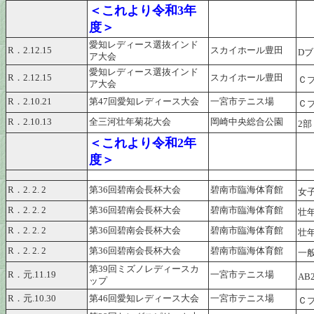
＜これより令和3年
度＞
愛知レディース選抜インド
R．2.12.15
スカイホール豊田
D
ア大会
愛知レディース選抜インド
R．2.12.15
スカイホール豊田
Ｃ
ア大会
R．2.10.21
第47回愛知レディース大会
一宮市テニス場
Ｃ
R．2.10.13
全三河壮年菊花大会
岡崎中央総合公園
2
＜これより令和2年
度＞
R．2. 2. 2
第36回碧南会長杯大会
碧南市臨海体育館
女
R．2. 2. 2
第36回碧南会長杯大会
碧南市臨海体育館
壮
R．2. 2. 2
第36回碧南会長杯大会
碧南市臨海体育館
壮
R．2. 2. 2
第36回碧南会長杯大会
碧南市臨海体育館
一
第39回ミズノレディースカ
R．元.11.19
一宮市テニス場
AB
ップ
R．元.10.30
第46回愛知レディース大会
一宮市テニス場
Ｃ