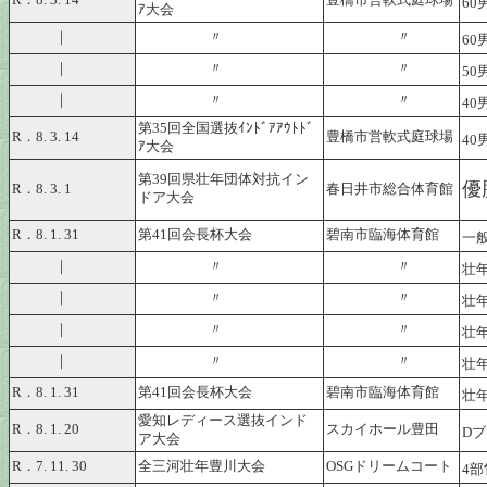
R．8. 3. 14
豊橋市営軟式庭球場
60
ｱ大会
｜
〃
〃
60
｜
〃
〃
50
｜
〃
〃
40
第35回全国選抜ｲﾝﾄﾞｱｱｳﾄﾄﾞ
R．8. 3. 14
豊橋市営軟式庭球場
40
ｱ大会
第39回県壮年団体対抗イン
優
R．8. 3. 1
春日井市総合体育館
ドア大会
R．8. 1. 31
第41回会長杯大会
碧南市臨海体育館
一
｜
〃
〃
壮
｜
〃
〃
壮
｜
〃
〃
壮
｜
〃
〃
壮
R．8. 1. 31
第41回会長杯大会
碧南市臨海体育館
壮
愛知レディース選抜インド
R．8. 1. 20
スカイホール豊田
D
ア大会
R．7. 11. 30
全三河壮年豊川大会
OSGドリームコート
4部