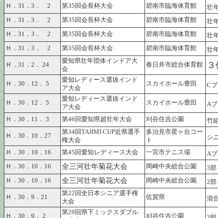
Ｈ．31．3． 2
第35回会長杯大会
碧南市臨海体育館
壮
Ｈ．31．3． 2
第35回会長杯大会
碧南市臨海体育館
壮
Ｈ．31．3． 2
第35回会長杯大会
碧南市臨海体育館
壮
Ｈ．31．3． 2
第35回会長杯大会
碧南市臨海体育館
壮
愛知県壮年団体インドア大
３
Ｈ．31．2． 24
春日井市総合体育館
会
愛知レディース選抜インド
Ｈ．30．12． 5
スカイホール豊田
C
ア大会
愛知レディース選抜インド
Ｈ．30．12． 5
スカイホール豊田
A
ア大会
Ｈ．30．11． 3
第46回愛知県超壮年大会
刈谷住吉公園
竹組
第34回TAJIMI CUP近県選手
多治見市星ヶ台コー
Ｈ．30．10．27
シ
権大会
ト
Ｈ．30．10．16
第45回愛知レディース大会
一宮市テニス場
A
全三河壮年菊花大会
Ｈ．30．10．16
岡崎中央総合公園
3
全三河壮年菊花大会
Ｈ．30．10．16
岡崎中央総合公園
2
第22回全日本シニア選手権
Ｈ．30．9．21
佐賀県
混合
大会
第29回県下ミックスダブル
Ｈ．30．9． 2
刈谷住吉公園
3