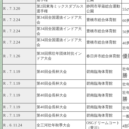
選手権
公園
第2回東海ミックスダブルス
静岡市草薙総合運動
R．7. 3.20
55
選手権
公園
第34回全国選抜インドア大
R．7. 2.24
豊橋市総合体育館
60
会
第34回全国選抜インドア大
R．7. 2.24
豊橋市総合体育館
50
会
第34回全国選抜インドア大
R．7. 2.24
豊橋市総合体育館
40
会
第38回県壮年団体対抗イン
優
R．7. 1.26
春日井市総合体育館
ドア大会
壮
R．7. 1.19
第40回会長杯大会
碧南臨海体育館
勝
R．7. 1.19
第40回会長杯大会
碧南臨海体育館
壮
壮
R．7. 1.19
第40回会長杯大会
碧南臨海体育館
勝
R．7. 1.19
第40回会長杯大会
碧南臨海体育館
壮
R．7. 1.19
第40回会長杯大会
碧南臨海体育館
一
OSGドリームコート
R．6. 11.24
全三河壮年秋季大会
4部
（豊川）