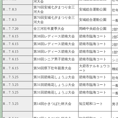
壮年
河大会
第70回安城七夕まつり全三
R．7. 8.3
安城総合運動公園
壮年
河大会
第70回安城七夕まつり全三
R．7. 8.3
安城総合運動公園
一
河大会
R．7. 7.20
全三河壮年夏季大会
岡崎中央総合公園
2部
R．7. 6.15
第38回レディース碧南大会
碧南市臨海コート
2部
R．7. 6.15
第38回レディース碧南大会
碧南市臨海コート
2部
R．7. 6.15
第38回レディース碧南大会
碧南市臨海コート
1部
R．7. 6.15
第10回シニア男子碧南大会
碧南市臨海コート
シ
大府市ナルキュウコ
R．7. 6.15
第50回県下壮年親善大会
檜組
ート
R．7. 5.25
第31回碧南花しょうぶ大会
碧南市臨海コート
壮
R．7. 5.25
第31回碧南花しょうぶ大会
碧南市臨海コート
一
R．7. 5.25
第31回碧南花しょうぶ大会
碧南市臨海コート
一
R．7. 5.25
第14回かきつばた杯大会
知立昭和コート
男