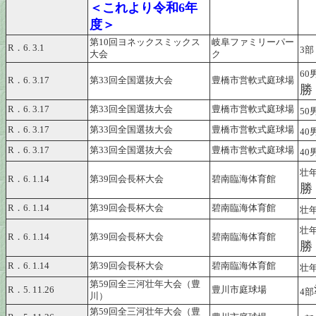
＜これより令和6年
度＞
第10回ヨネックスミックス
岐阜ファミリーパー
R．6. 3.1
3部
大会
ク
60
R．6. 3.17
第33回全国選抜大会
豊橋市営軟式庭球場
勝
R．6. 3.17
第33回全国選抜大会
豊橋市営軟式庭球場
50
R．6. 3.17
第33回全国選抜大会
豊橋市営軟式庭球場
40
R．6. 3.17
第33回全国選抜大会
豊橋市営軟式庭球場
40
壮
R．6. 1.14
第39回会長杯大会
碧南臨海体育館
勝
R．6. 1.14
第39回会長杯大会
碧南臨海体育館
壮
壮
R．6. 1.14
第39回会長杯大会
碧南臨海体育館
勝
R．6. 1.14
第39回会長杯大会
碧南臨海体育館
壮
第59回全三河壮年大会（豊
R．5. 11.26
豊川市庭球場
4部
川）
第59回全三河壮年大会（豊