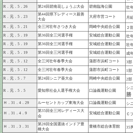
R．元．5．26
第24回碧南花しょうぶ大会
碧南臨海公園
壮
第44回県下レディース親善
R．元．5．23
大府市営コート
月
大会
R．元．5．21
全三河壮年さつき大会
岡崎中央総合公園
２
R．元．5．19
第36回全三河選手権
安城総合運動公園
壮
R．元．5．19
第36回全三河選手権
安城総合運動公園
壮
R．元．5．19
第36回全三河選手権
安城総合運動公園
成
R．元．5．12
全三河壮年春季大会
蒲郡市浜町コート
3
R．元．5．12
全三河壮年春季大会
蒲郡市浜町コート
1
R．元．5．7
第24回シニア葵大会
岡崎中央総合公園
2
シニ
R．元．5．5
愛知県社会人選手権大会
口論義運動公園
勝
Ｈ．31．4．29
ルーセントカップ東海大会
口論義運動公園
シニ
第
35
回全三河レディース大
Ｈ．31．4．9
安城総合運動公園
Ｃ
会
第28回全国選抜インドア豊
Ｈ．31．3．31
豊橋市総合体育館
35
橋大会