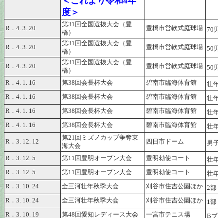
＜これより令和4年
度＞
第31回全国選抜大会（豊
R．4. 3. 20
豊橋市営軟式庭球場
70
橋）
第31回全国選抜大会（豊
R．4. 3. 20
豊橋市営軟式庭球場
50
橋）
第31回全国選抜大会（豊
R．4. 3. 20
豊橋市営軟式庭球場
50
橋）
R．4. 1. 16
第38回会長杯大会
碧南市臨海体育館
壮
R．4. 1. 16
第38回会長杯大会
碧南市臨海体育館
壮
R．4. 1. 16
第38回会長杯大会
碧南市臨海体育館
壮
R．4. 1. 16
第38回会長杯大会
碧南市臨海体育館
壮
第21回ミズノカップ争奪東
R．3. 12. 12
四日市ドーム
男
海大会
R．3. 12. 5
第11回豊明オープン大会
豊明勅使コート
壮
R．3. 12. 5
第11回豊明オープン大会
豊明勅使コート
壮
R．3. 10. 24
全三河壮年秋季大会
刈谷市住吉公園ほか
2
R．3. 10. 24
全三河壮年秋季大会
刈谷市住吉公園ほか
1
R．3. 10. 19
第48回愛知レディース大会
一宮市テニス場
B