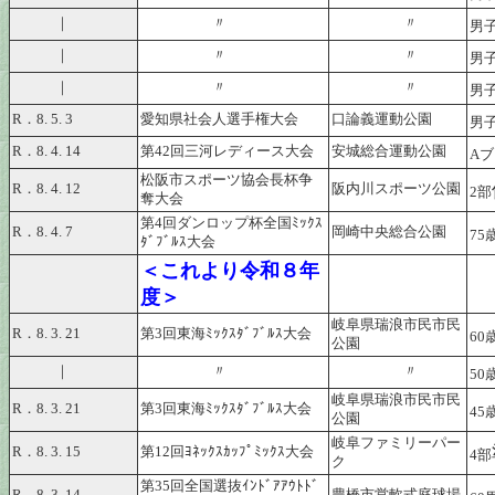
｜
〃
〃
男子
｜
〃
〃
男子
｜
〃
〃
男子
R．8. 5. 3
愛知県社会人選手権大会
口論義運動公園
男子
R．8. 4. 14
第42回三河レディース大会
安城総合運動公園
A
松阪市スポーツ協会長杯争
R．8. 4. 12
阪内川スポーツ公園
2部
奪大会
第4回ダンロップ杯全国ﾐｯｸｽ
R．8. 4. 7
岡崎中央総合公園
75
ﾀﾞﾌﾞﾙｽ大会
＜これより令和８年
度＞
岐阜県瑞浪市民市民
R．8. 3. 21
第3回東海ﾐｯｸｽﾀﾞﾌﾞﾙｽ大会
60
公園
｜
〃
〃
50
岐阜県瑞浪市民市民
R．8. 3. 21
第3回東海ﾐｯｸｽﾀﾞﾌﾞﾙｽ大会
45
公園
岐阜ファミリーパー
R．8. 3. 15
第12回ﾖﾈｯｸｽｶｯﾌﾟﾐｯｸｽ大会
4部
ク
第35回全国選抜ｲﾝﾄﾞｱｱｳﾄﾄﾞ