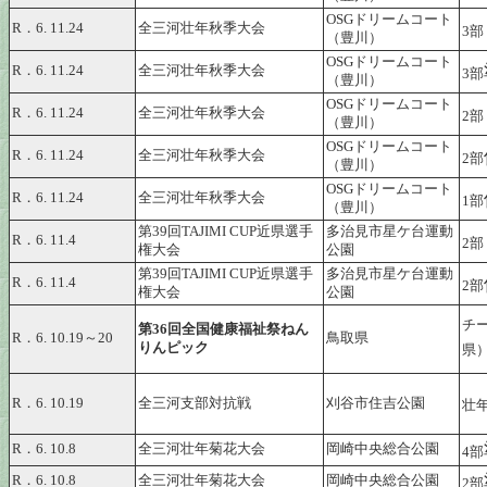
OSGドリームコート
R．6. 11.24
全三河壮年秋季大会
3部
（豊川）
OSGドリームコート
R．6. 11.24
全三河壮年秋季大会
3部
（豊川）
OSGドリームコート
R．6. 11.24
全三河壮年秋季大会
2部
（豊川）
OSGドリームコート
R．6. 11.24
全三河壮年秋季大会
2部
（豊川）
OSGドリームコート
R．6. 11.24
全三河壮年秋季大会
1部
（豊川）
第39回TAJIMI CUP近県選手
多治見市星ケ台運動
R．6. 11.4
2部
権大会
公園
第39回TAJIMI CUP近県選手
多治見市星ケ台運動
R．6. 11.4
2部
権大会
公園
チー
第36回全国健康福祉祭ねん
R．6. 10.19～20
鳥取県
りんピック
県
R．6. 10.19
全三河支部対抗戦
刈谷市住吉公園
壮
R．6. 10.8
全三河壮年菊花大会
岡崎中央総合公園
4部
R．6. 10.8
全三河壮年菊花大会
岡崎中央総合公園
2部