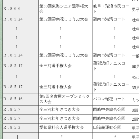
第58回東海シニア選手権大
岐阜・瑞浪市民コー
R．8. 6. 6
男子
会
ト
R．8. 5. 24
第32回碧南花しょうぶ大会
碧南市港湾コート
壮
↑
↑
↑
壮
↑
↑
↑
壮
↑
↑
↑
壮
R．8. 5. 24
第32回碧南花しょうぶ大会
碧南市港湾コート
一
蒲郡浜町テニスコー
R．8. 5. 17
全三河選手権大会
60
ト
↑
↑
↑
45
蒲郡浜町テニスコー
R．8. 5. 17
全三河選手権大会
35
ト
第9回名古屋オープンミック
R．8. 5. 16
パロマ瑞穂コート
ミッ
ス大会
R．8. 5. 7
全三河壮年さつき大会
岡崎中央総合公園
3部
R．8. 5. 7
全三河壮年さつき大会
岡崎中央総合公園
2部
R．8. 5. 3
愛知県社会人選手権大会
口論義運動公園
男子
｜
〃
〃
男子