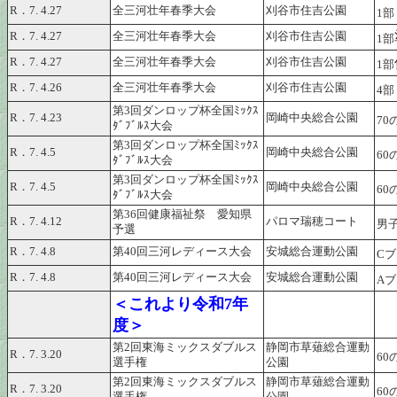
R．7. 4.27
全三河壮年春季大会
刈谷市住吉公園
1部
R．7. 4.27
全三河壮年春季大会
刈谷市住吉公園
1部
R．7. 4.27
全三河壮年春季大会
刈谷市住吉公園
1部
R．7. 4.26
全三河壮年春季大会
刈谷市住吉公園
4部
第3回ダンロップ杯全国ﾐｯｸｽ
R．7. 4.23
岡崎中央総合公園
70
ﾀﾞﾌﾞﾙｽ大会
第3回ダンロップ杯全国ﾐｯｸｽ
R．7. 4.5
岡崎中央総合公園
60
ﾀﾞﾌﾞﾙｽ大会
第3回ダンロップ杯全国ﾐｯｸｽ
R．7. 4.5
岡崎中央総合公園
60
ﾀﾞﾌﾞﾙｽ大会
第36回健康福祉祭 愛知県
R．7. 4.12
パロマ瑞穂コート
男子
予選
R．7. 4.8
第40回三河レディース大会
安城総合運動公園
C
R．7. 4.8
第40回三河レディース大会
安城総合運動公園
A
＜これより令和7年
度＞
第2回東海ミックスダブルス
静岡市草薙総合運動
R．7. 3.20
60
選手権
公園
第2回東海ミックスダブルス
静岡市草薙総合運動
R．7. 3.20
60