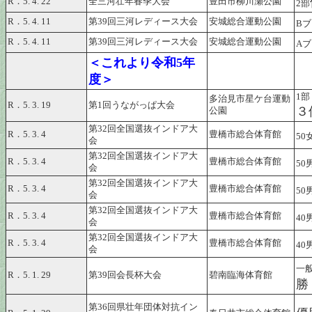
R．5. 4. 22
全三河壮年春季大会
豊田市柳川瀬公園
2部
R．5. 4. 11
第39回三河レディース大会
安城総合運動公園
B
R．5. 4. 11
第39回三河レディース大会
安城総合運動公園
A
＜これより令和5年
度＞
1部
多治見市星ケ台運動
R．5. 3. 19
第1回うながっぱ大会
３
公園
第32回全国選抜インドア大
R．5. 3. 4
豊橋市総合体育館
50
会
第32回全国選抜インドア大
R．5. 3. 4
豊橋市総合体育館
50
会
第32回全国選抜インドア大
R．5. 3. 4
豊橋市総合体育館
50
会
第32回全国選抜インドア大
R．5. 3. 4
豊橋市総合体育館
40
会
第32回全国選抜インドア大
R．5. 3. 4
豊橋市総合体育館
40
会
一
R．5. 1. 29
第39回会長杯大会
碧南臨海体育館
勝
第36回県壮年団体対抗イン