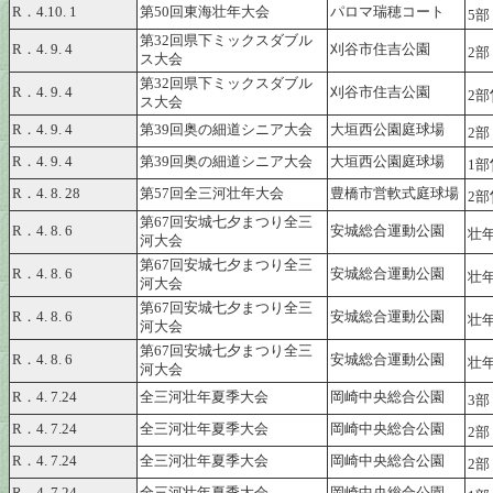
R．4.10. 1
第50回東海壮年大会
パロマ瑞穂コート
5部
第32回県下ミックスダブル
R．4. 9. 4
刈谷市住吉公園
2部
ス大会
第32回県下ミックスダブル
R．4. 9. 4
刈谷市住吉公園
2部
ス大会
R．4. 9. 4
第39回奥の細道シニア大会
大垣西公園庭球場
2部
R．4. 9. 4
第39回奥の細道シニア大会
大垣西公園庭球場
1部
R．4. 8. 28
第57回全三河壮年大会
豊橋市営軟式庭球場
2部
第67回安城七夕まつり全三
R．4. 8. 6
安城総合運動公園
壮年
河大会
第67回安城七夕まつり全三
R．4. 8. 6
安城総合運動公園
壮年
河大会
第67回安城七夕まつり全三
R．4. 8. 6
安城総合運動公園
壮年
河大会
第67回安城七夕まつり全三
R．4. 8. 6
安城総合運動公園
壮年
河大会
R．4. 7.24
全三河壮年夏季大会
岡崎中央総合公園
3
R．4. 7.24
全三河壮年夏季大会
岡崎中央総合公園
2
R．4. 7.24
全三河壮年夏季大会
岡崎中央総合公園
2