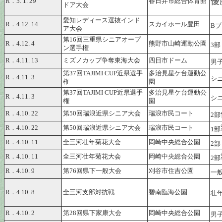
優
R．5. 1. 29
春日井市総合体育館
ドア大会
愛知レディース選抜インド
R．4.12. 14
スカイホール豊田
B
ア大会
第16回三重県シニアオープ
R．4.12. 4
熊野市山崎運動公園
3部
ン選手権
R．4.11. 13
ミズノカップ争奪東海大会
四日市ドーム
男
第37回TAJIMI CUP近県選手
多治見星ケ台運動公
R．4.11. 3
シ
権
園
第37回TAJIMI CUP近県選手
多治見星ケ台運動公
R．4.11. 3
シ
権
園
R．4.10. 22
第50回瑞浪近県シニア大会
瑞浪市民コート
2部
R．4.10. 22
第50回瑞浪近県シニア大会
瑞浪市民コート
1部
R．4.10. 11
全三河壮年菊花大会
岡崎中央総合公園
2部
R．4.10. 11
全三河壮年菊花大会
岡崎中央総合公園
2部
R．4.10. 9
第76回県下一般大会
刈谷市住吉公園
一
R．4.10. 8
全三河支部対抗戦
碧南臨海公園
壮
R．4.10. 2
第28回県下家康大会
岡崎中央総合公園
男