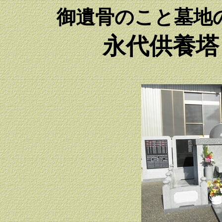
御遺骨のこと墓地
永代供養塔