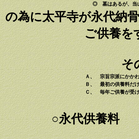
◎ 墓はあるが、当
の為に太平寺が永代納
ご供養を
そ
Ａ、 宗旨宗派にかか
Ｂ、 最初の供養料だ
Ｃ、 毎年ご供養が受
○永代供養