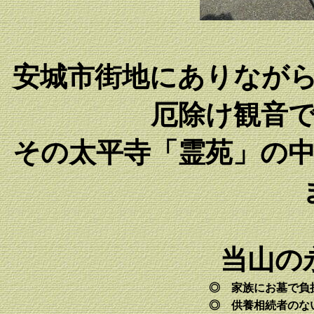
安城市街地にありなが
厄除け観音
その太平寺「霊苑」の
当山の
◎ 家族にお墓で負
◎ 供養相続者のな