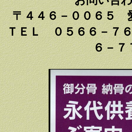
〒４４６－００６５ 
ＴＥＬ ０５６６－７
６－７