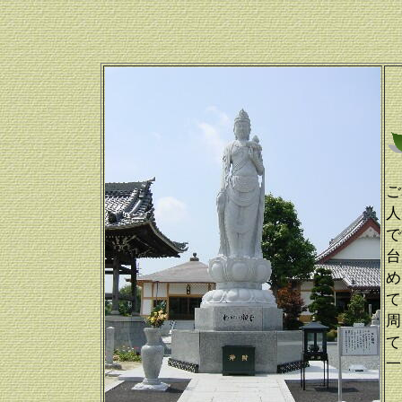
ご
人
で
台
め
て
周
て
一