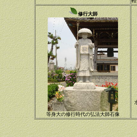
軽
修行大師
等身大の修行時代の弘法大師石像