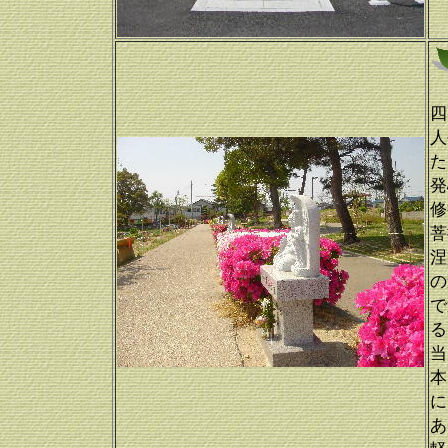
四
人
た
発
修
菩
涅
の
で
る
当
本
に
あ