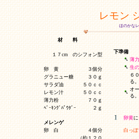
レモン 
ほのかな
材 料
下準備
１７cm のシフォン型
薄
生
卵 黄
３個分
６
グラニュー糖
３０ｇ
る
サラダ油
５０ｃｃ
オ
レモン汁
５０ｃｃ
る
薄力粉
７０ｇ
ﾍﾞｰｷﾝｸﾞﾊﾟｳﾀﾞｰ
２ｇ
卵黄
に
メレンゲ
卵 白
４個分
白っぽ
（約１２０