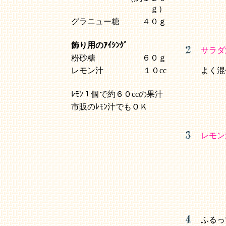
ｇ）
グラニュー糖
４０ｇ
飾り用のｱｲｼﾝｸﾞ
サラダ
粉砂糖
６０ｇ
レモン汁
１０cc
よく混
ﾚﾓﾝ１個で約６０ccの果汁
市販のﾚﾓﾝ汁でもＯＫ
レモン
ふるっ