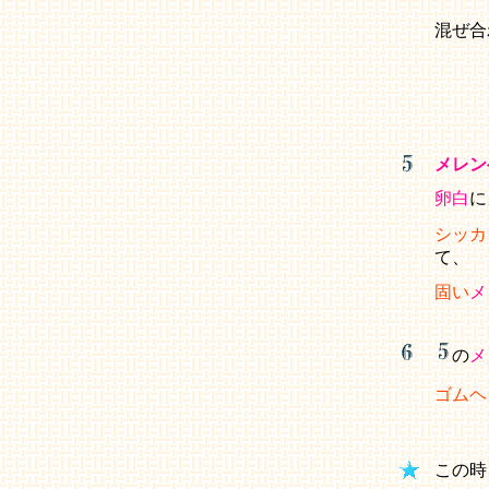
混ぜ合
メレン
卵白
に
シッカ
て、
固い
メ
の
メ
ゴムヘ
この