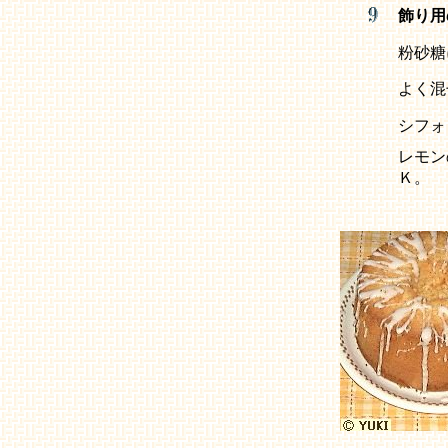
飾り用
粉砂糖
よく混
シフ
レモン
Ｋ。