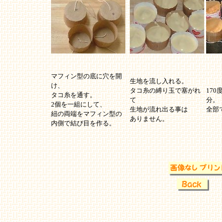
マフィン型の底に穴を開
生地を流し入れる。
け、
タコ糸の縛り玉で塞がれ
17
タコ糸を通す。
て
分。
2個を一組にして、
生地が流れ出る事は
全部
紐の両端をマフィン型の
ありません。
内側で結び目を作る。