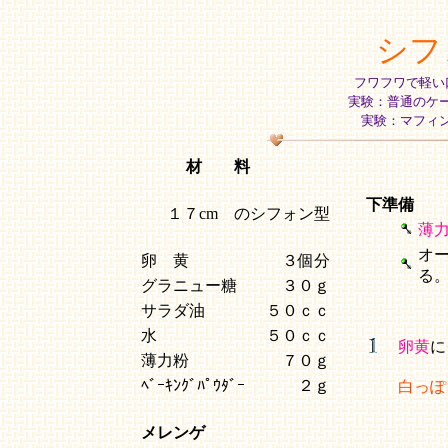
シフ
フワフワで軽い
実験：普通のケ
実験：マフィ
材 料
下準備
１７cm のシフォン型
薄
オ
卵 黄
３個分
る
グラニュー糖
３０ｇ
サラダ油
５０ｃｃ
水
５０ｃｃ
卵黄
に
薄力粉
７０ｇ
ﾍﾞｰｷﾝｸﾞﾊﾟｳﾀﾞｰ
２ｇ
白っぽ
メレンゲ