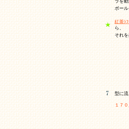
ラを
ボー
紅茶ｼﾌｫ
ら、
それを
型に流
１７０