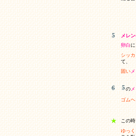
メレン
卵白
に
シッカ
て、
固い
メ
の
メ
ゴムヘ
この
ゆっく