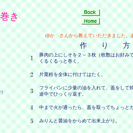
巻き
ゆか さんから教えていただきました。
作 り 方
豚肉の上にしそを２～３枚（枚数はお好み
り
くるくるっと巻く。
片栗粉を全体に付けてはたく。
フライパンに少量の油を入れて、蓋をして
粉）
途中でひっくり返す。
中まで火が通ったら、蓋を取ってちょっと
みりんと醤油をからめて出来上がり。