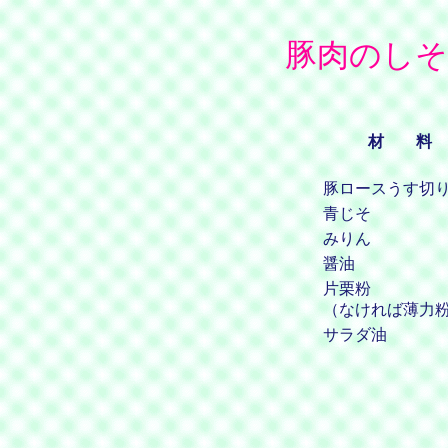
豚肉のしそ
材 料
豚ロースうす切
青じそ
みりん
醤油
片栗粉
（なければ薄力
サラダ油