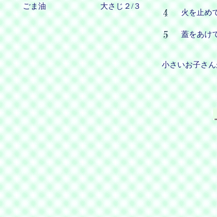
ごま油
大さじ２/３
火を止め
蓋をあけ
小さいお子さん