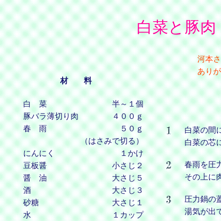
白菜と豚肉
河本さ
ありが
材 料
白 菜
半～１個
豚バラ薄切り肉
４００ｇ
春 雨
５０ｇ
白菜の間
（はさみで切る）
白菜の芯
にんにく
１かけ
春雨を圧
豆板醤
小さじ２
その上に
醤 油
大さじ５
酒
大さじ３
圧力鍋の
砂糖
大さじ１
湯気が出
水
１カップ