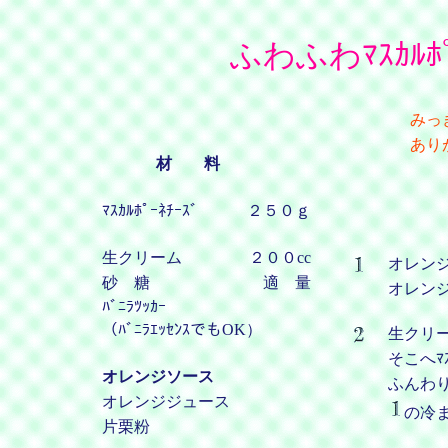
ふわふわﾏｽｶﾙﾎﾟ
みっ
あり
材 料
ﾏｽｶﾙﾎﾟｰﾈﾁｰｽﾞ
２５０ｇ
生クリーム
２００cc
オレン
砂 糖
適 量
オレン
ﾊﾞﾆﾗﾂｯｶｰ
（ﾊﾞﾆﾗｴｯｾﾝｽでもOK）
生クリ
そこへﾏｽ
オレンジソース
ふんわ
オレンジジュース
の冷
片栗粉