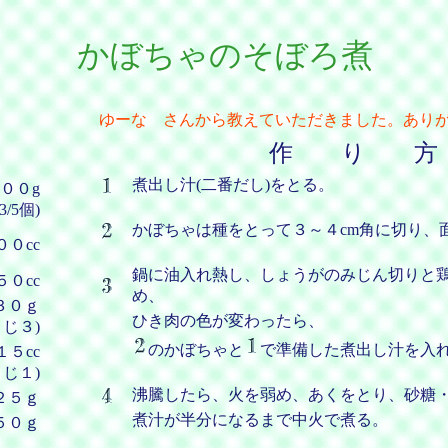
かぼちゃのそぼろ煮
ゆーな さんから教えていただきました。ありが
作 り 方
煮出し汁(二番だし)をとる。
００g
(3/5個)
かぼちゃは種をとって３～４cm角に切り、
００cc
鍋に油入れ熱し、しょうがのみじん切りと
５０cc
め、
３０ｇ
ひき肉の色が変わったら、
さじ３)
のかぼちゃと
で準備した煮出し汁を入
１５cc
さじ１)
沸騰したら、火を弱め、あくをとり、砂糖
２５ｇ
煮汁が半分になるまで中火で煮る。
５０ｇ