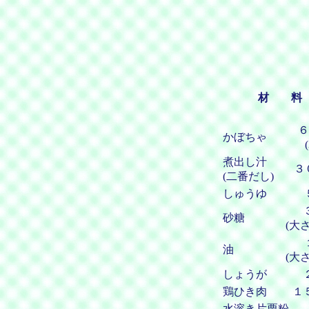
材 料
６
かぼちゃ
煮出し汁
３
(二番だし)
しゅうゆ
砂糖
(大
油
(大
しょうが
鶏ひき肉
１
水溶き片栗粉