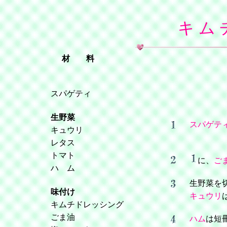
キ ム 
材 料
スパゲティ
生野菜
スパゲテ
キュウリ
レタス
トマト
に、
ご
ハ ム
生野菜を
味付け
キュウリ
キムチドレッシング
ごま油
ハム
は短