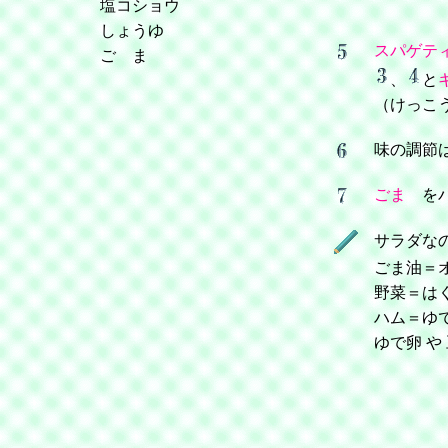
塩コショウ
しょうゆ
スパゲテ
ご ま
、
と
（けっこ
味の調節
ごま
をパ
サラダ
ごま油＝
野菜＝は
ハム＝ゆ
ゆで卵 