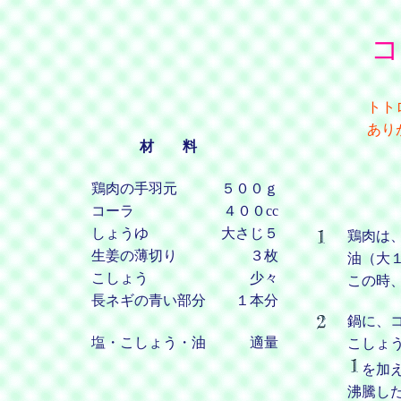
コ
トト
あり
材 料
鶏肉の手羽元
５００ｇ
コーラ
４００cc
しょうゆ
大さじ５
鶏肉は
生姜の薄切り
３枚
油（大
こしょう
少々
この時
長ネギの青い部分
１本分
鍋に、
塩・こしょう・油
適量
こしょ
を加
沸騰し