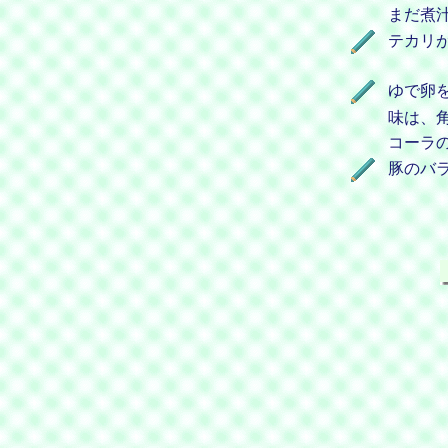
まだ煮
テカリ
ゆで卵
味は、
コーラ
豚のバ