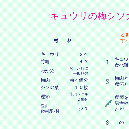
キュウリの梅シソ
と
す♪
材 料
キュウリ
２本
キュウ
竹輪
４本
食べ難
戻した時に
わかめ
一握り強
梅肉と
梅肉
梅４個分
鰹節と
シソの葉
１０枚
小パックを
鰹節
鰹節を
２袋分
男性や
醤油
少々
ただ、
化学調味料
上の二