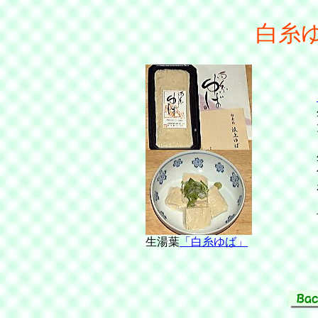
白糸
生湯葉
「白糸ゆば」