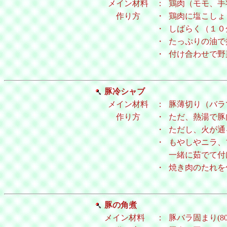
メイン材料
：
鶏肉（モモ、手羽
作り方
・
鶏肉に塩こしょ
・
しばらく（１０
・
たっぷりの油で
・
付け合わせで野
豚冷シャブ
メイン材料
：
豚薄切り（バラで
作り方
・
ただ、熱湯で豚
・
ただし、火が通
・
もやしやニラ、
一緒に茹でて付
・
焼き肉のたれを
豚の角煮
メイン材料
：
豚バラ固まり(800