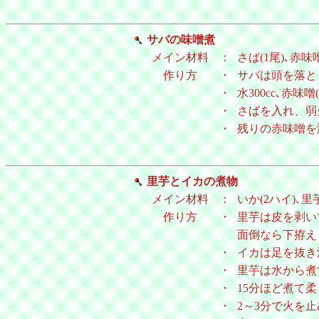
サバの味噌煮
メイン材料
：
さば(1尾)､赤味噌
作り方
・
サバは頭を落と
・
水300cc､赤
・
さばを入れ、弱
・
残りの赤味噌を
里芋とイカの煮物
メイン材料
：
いか(2ハイ)､里芋(
作り方
・
里芋は皮を剥い
面倒なら下拵え
・
イカは足を抜き
・
里芋は水から煮て
・
15分ほど煮て
・
2～3分で火を