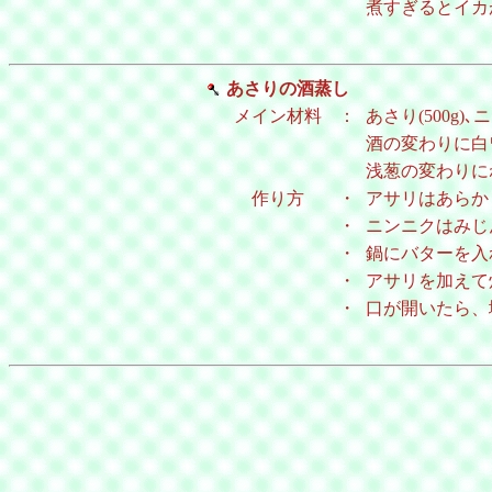
煮すぎるとイカ
あさりの酒蒸し
メイン材料
：
あさり(500g)､
酒の変わりに白
浅葱の変わりに
作り方
・
アサリはあらか
・
ニンニクはみじ
・
鍋にバターを入
・
アサリを加えて
・
口が開いたら、