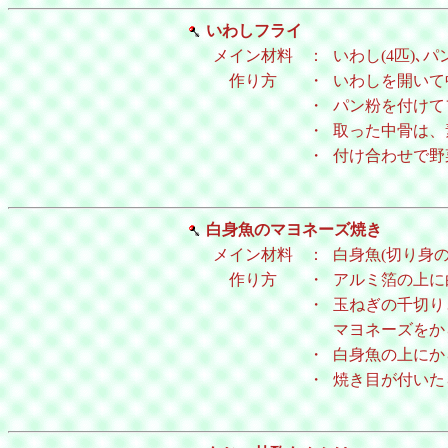
いわしフライ
メイン材料
：
いわし(4匹)､パ
作り方
・
いわしを開いて
・
パン粉を付けて
・
取った中骨は、
・
付け合わせで野
白身魚のマヨネーズ焼き
メイン材料
：
白身魚(切り身のも
作り方
・
アルミ箔の上に
・
玉ねぎの千切り
マヨネーズをか
・
白身魚の上にか
・
焼き目が付いた