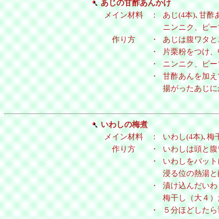
あじの甘酢あんかけ
メイン材料
：
あじ(4本)､甘酢
ニンニク、ピー
作り方
・
あじは腹ワタと
・
片栗粉をつけ、
・
ニンニク、ピー
・
甘酢あんを加え
揚がったあじに
いわしの梅煮
メイン材料
：
いわし(4本)､梅干
作り方
・
いわしは頭と腹
・
いわしをバット
浸る位の熱湯と
・
漬け込んだいわ
梅干し（大４）
・
５分ほどしたら