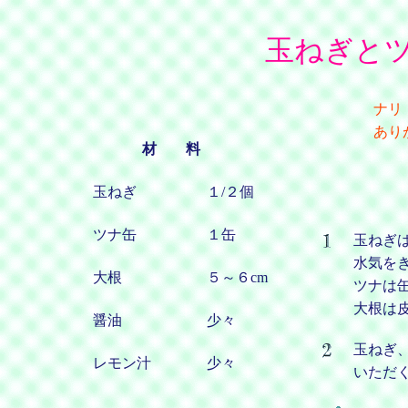
玉ねぎと
ナリ
あり
材 料
玉ねぎ
１/２個
ツナ缶
１缶
玉ねぎ
水気を
大根
５～６cm
ツナは
大根は
醤油
少々
玉ねぎ
レモン汁
少々
いただ