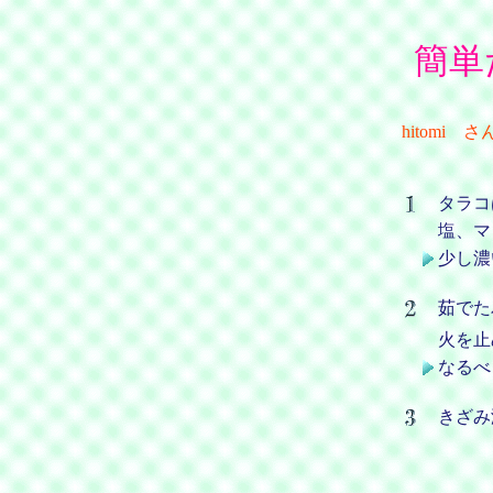
簡単
hitom
タラコ
塩、マ
少し濃
茹でた
火を止
なるべ
きざみ