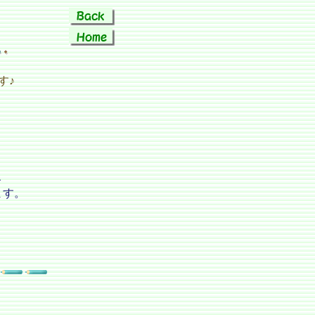
す♪
、
ます。