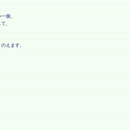
小一個、
して、
とのえます。