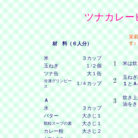
ツナカレー
茉
す♪
材 料（６人分）
米
３カップ
米は炊
玉ねぎ
１/２個
ツナ缶
大１缶
玉ねぎ
冷凍グリンピー
１/４カップ
１
と
Ａ
ス
炊き上
Ａ
油をき
水
３カップ
バター
大さじ１
大さじ１
顆粒スープの素
カレー粉
大さじ２