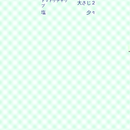
トマトケチャッ
大さじ２
プ
塩
少々