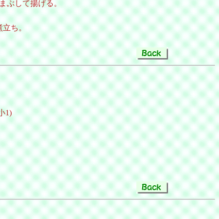
まぶして揚げる。
煮立ち。
小1)