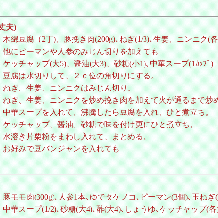
丈夫)
木綿豆腐（2丁)、豚挽き肉(200g)､ねぎ(1/3)､生姜、ニンニク(各
他にピーマンや人参のみじん切りを加えても
ケッチャップ(大5)、醤油(大3)、砂糖(小1)､中華スープ(1ｶｯﾌﾟ)
豆腐は水切りして、２ｃ位の角切りにする。
ねぎ、生姜、ニンニクはみじん切り。
ねぎ、生姜、ニンニクを炒め挽き肉を加えて火が通るまで炒
中華スープを入れて、沸騰したら豆腐を入れ、ひと煮立ち。
ケッチャップ、醤油、砂糖で味を付け更にひと煮立ち。
水溶き片栗粉をまわし入れて、まとめる。
お好みで豆バンジャンを入れても
豚モモ肉(300g)､人参1本､ゆでタケノコ､ピーマン(3個)､玉ねぎ(
中華スープ(1/2)､砂糖(大4)､酢(大4)､しょうゆ､ケッチャップ(各