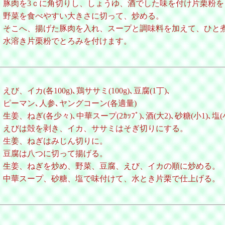
豚肉を3ｃに角切りし、しょうゆ、酒でした味を付け片栗粉を
野菜を食べやすい大きさに切って、炒める。
そこへ、揚げた豚肉を入れ、スープと調味料を加えて、ひと
水溶き片栗粉でとろみを付けます。
えび、イカ(各100g)､鶏ササミ(100g)､豆腐(1丁)､
ピーマン､人参､ヤングコーン(各適量)
生姜、ねぎ(各少々)､中華スープ(2ｶｯﾌﾟ)､酒(大2)､砂糖(小1)､塩(
えびは殻を剥き、イカ、ササミはそぎ切りにする。
生姜、ねぎはみじん切りに。
豆腐は八つに切って揚げる。
生姜、ねぎを炒め、野菜、豆腐、えび、イカの順に炒める。
中華スープ、砂糖、塩で味付けて、水とき片栗で仕上げる。