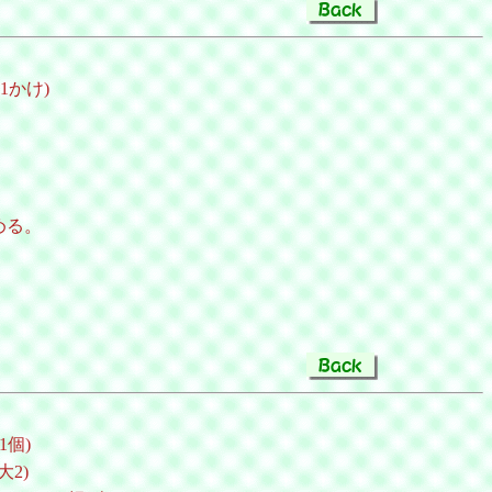
1かけ)
める。
1個)
大2)