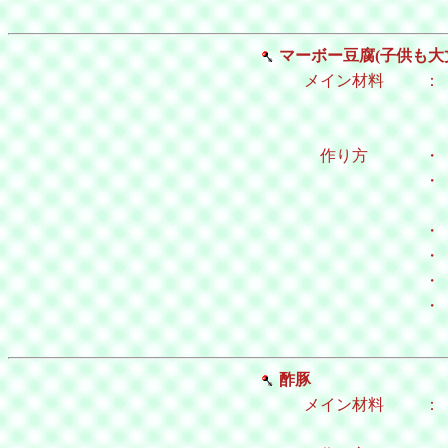
マーボー豆腐(子供も大
メイン材料
：
作り方
・
・
・
・
・
・
酢豚
メイン材料
：