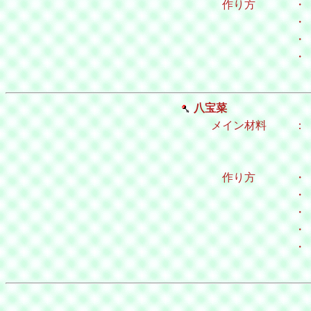
作り方
・
・
・
・
八宝菜
メイン材料
：
作り方
・
・
・
・
・