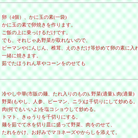
卵（4個）、かに玉の素(一袋)
かに玉の素で卵焼きを作ります。
ご飯の上に乗っけるだけです。
でも、それじゃあ野菜が取れないので、
ピーマンやにんじん、椎茸、えのきだけ等炒めて卵の素に入
一緒に焼きます。
茹でたほうれん草やコーンをのせても
冷やし中華(市販の麺、たれ入りのもの)､野菜(適量)､肉(適量)
野菜(もやし、人参、ピーマン、ニラ)は千切りにして炒める。
肉(何でもいいよ)を塩コショウして炒める。
トマト、きゅうりを千切りにする。
麺を茹でて水を切り皿に盛って野菜、肉をのせて、
たれをかけ、お好みでマヨネーズやからしを添えて。