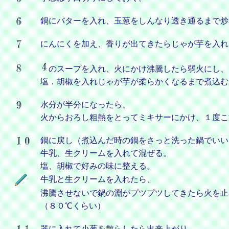
鍋にバターを入れ、玉葱をしんなり透き通るまで炒
にんにくを加え、香りが出てきたらじゃが芋を入れ
のスープを入れ、火にかけ沸騰したら弱火にし、
塩．胡椒を入れじゃが芋が柔らかくなるまで煮込む
水分が半分になったら、
火からおろし粗熱をとってミキサーにかけ、１度こ
鍋に戻し（煮込んだ時の鍋をさっと洗った鍋でいい
牛乳、生クリームを入れて混ぜる。
塩、胡椒で好みの味に整える。
牛乳と生クリームを入れたら、
沸騰させないで鍋の淵がプツプツしてきたら火を止
（８０℃くらい）
器に入れて小葱を散らしたら出来上がり。