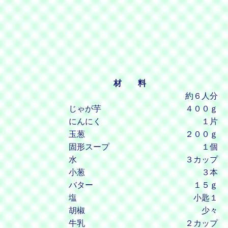
材 料
約６人分
じゃが芋
４００ｇ
にんにく
１片
玉葱
２００ｇ
固形スープ
１個
水
３カップ
小葱
３本
バター
１５ｇ
塩
小匙１
胡椒
少々
牛乳
２カップ