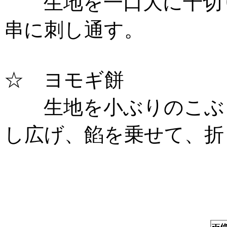
生地を一口大に千切り
串に刺し通す。
☆ ヨモギ餅
生地を小ぶりのこぶし
し広げ、餡を乗せて、折