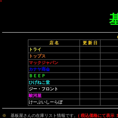
基
店 名
更 新 日
トライ
トップス
マックジャパン
カナヤ商会
ＢＥＥＰ
ひげねこ堂
ジー・フロント
駿河屋
けーぶいしーらぼ
(
※
基板屋さんの在庫リスト情報です。
税込価格にて表示 