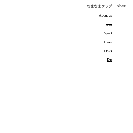
About
なまなまクラブ
About us
Bbs
F･Report
Diary
Links
Top