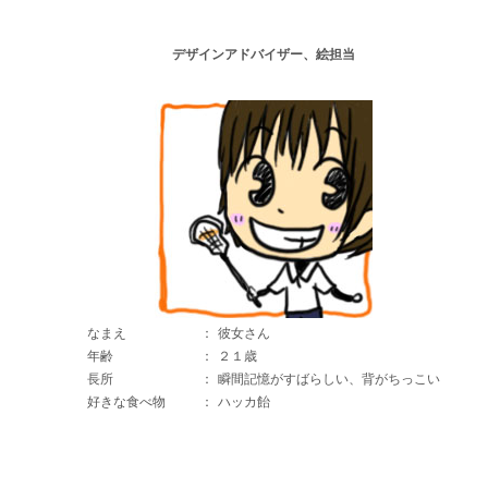
デザインアドバイザー、絵担当
なまえ
：
彼女さん
年齢
：
２１歳
長所
：
瞬間記憶がすばらしい、背がちっこい
好きな食べ物
：
ハッカ飴