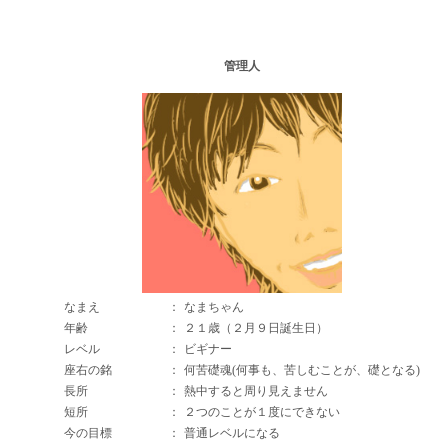
管理人
なまえ
：
なまちゃん
年齢
：
２１歳（２月９日誕生日）
レベル
：
ビギナー
座右の銘
：
何苦礎魂(何事も、苦しむことが、礎となる)
長所
：
熱中すると周り見えません
短所
：
２つのことが１度にできない
今の目標
：
普通レベルになる