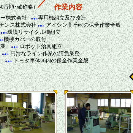
／
作業内容
50音順･敬称略）
リー株式会社
専用機組立及び改造
●
●
●
ナンス株式会社
アイシン高丘㈱の保全作業全般
●
●
●
ア
環境リサイクル機組立
●
●
●
機械カバーの取付
●
●
工業
ロボット治具組立
●
●
●
社
円滑なライン作業の請負業務
●
●
●
社
トヨタ車体㈱内の保全作業全般
●
●
●