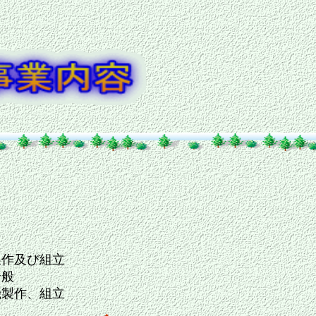
製作及び組立
全般
機製作、組立