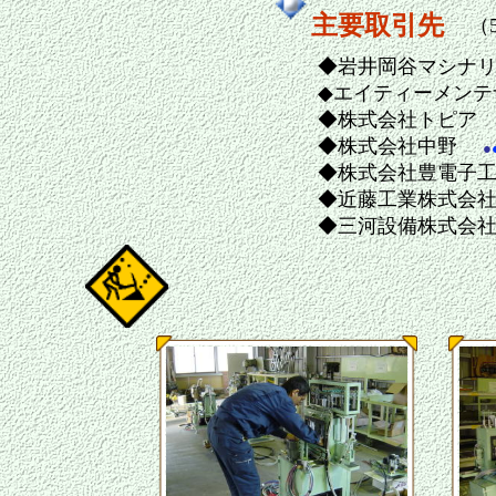
主要取引先
（
◆岩井岡谷マシナ
◆エイティーメンテ
◆株式会社トピ
◆株式会社中野
●
◆株式会社豊電子
◆近藤工業株式会
◆三河設備株式会