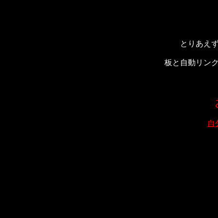
とりあえ
板と自動リン
自