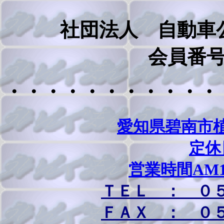
社団法人 自動車
会員番号 
・・・・・・・・・・・
愛知県碧南市
定休
営業時間AM1
ＴＥＬ ： ０
ＦＡＸ ： ０