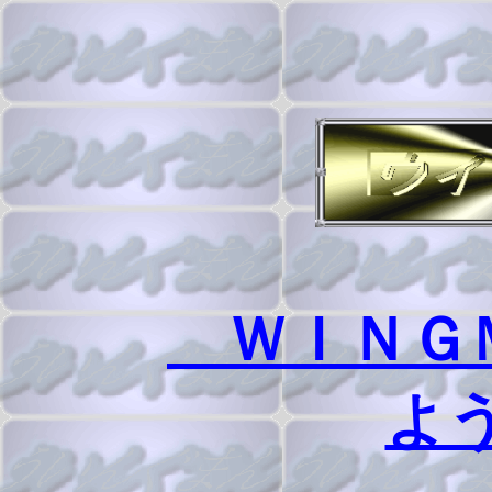
ＷＩＮＧＭ
よ