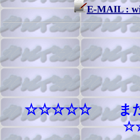
E-MAIL : w
☆☆☆☆☆ ま
☆