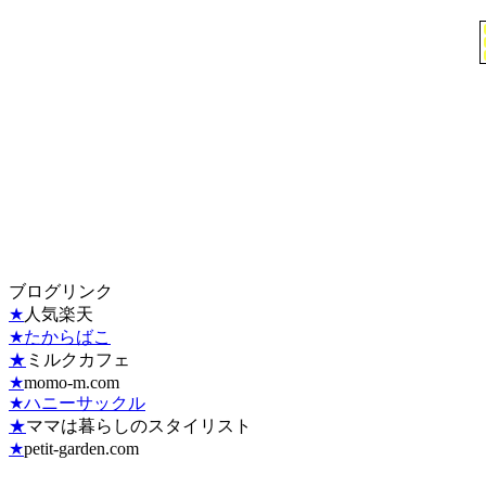
ブログリンク
★
人気楽天
★たからばこ
★
ミルクカフェ
★
momo-m.com
★ハニーサックル
★
ママは暮らしのスタイリスト
★
petit-garden.com