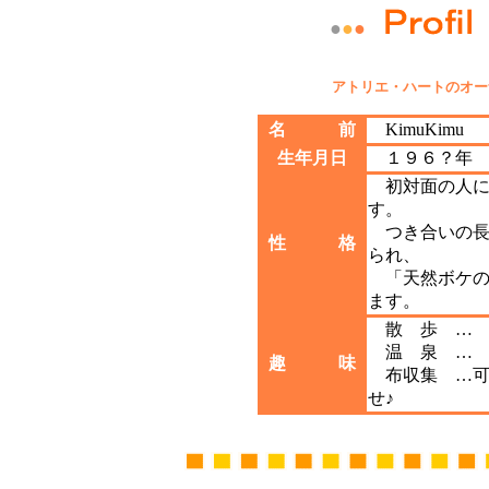
●
●
●
アトリエ・ハートのオーナ
名 前
KimuKimu
生年月日
１９６？年
初対面の人に
す。
つき合いの長
性 格
られ、
「天然ボケの
ます。
散 歩 … 
温 泉 … 
趣 味
布収集 …可
せ♪