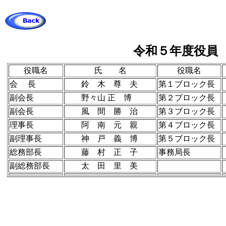
令和５年度役員
役職名
氏 名
役職名
会 長
鈴 木 尊 夫
第１ブロック長
副会長
野々山 正 博
第２ブロック長
副会長
風 間 勝 治
第３ブロック長
理事長
阿 南 元 親
第４ブロック長
副理事長
神 戸 義 博
第５ブロック長
総務部長
藤 村 正 子
事務局長
副総務部長
太 田 里 美