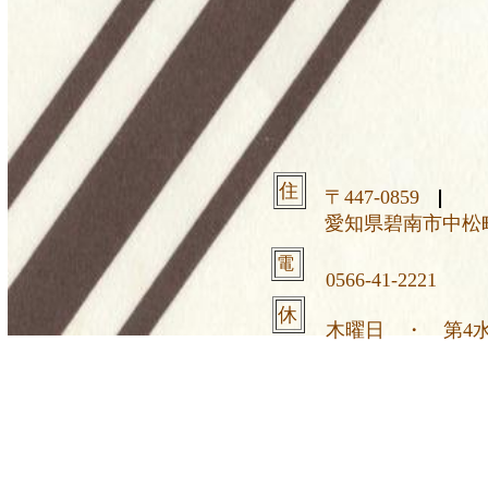
住
〒447-0859
愛知県碧南市中松町2
電
0566-41-2221
休
木曜日 ・ 第4