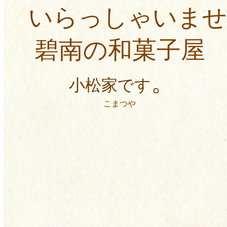
いらっしゃいませ
碧南の
和菓子屋
。
小松家です
こまつや