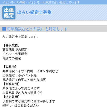
イオンモール岡崎・イオンモール東浦で占い鑑定しています
出占い鑑定士募集
商業施設などの常設にも対応します
占い鑑定士を募集します。
【募集業務】
商業施設での鑑定
イベント出張鑑定
電話での鑑定
【勤務地】
商業施設：イオン岡崎、イオン東浦など
出張鑑定：各イベント先
電話鑑定：自宅など静かな場所
【勤務時間】
勤務地によって異なります
土日祝日できる方大歓迎です
【鑑定報酬】
歩合制ですが還元率に自信があります
※詳しくはご相談ください