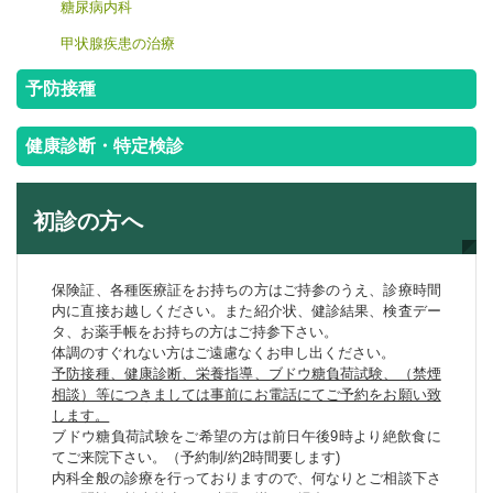
糖尿病内科
甲状腺疾患の治療
予防接種
健康診断・特定検診
初診の方へ
保険証、各種医療証をお持ちの方はご持参のうえ、診療時間
内に直接お越しください。また紹介状、健診結果、検査デー
タ、お薬手帳をお持ちの方はご持参下さい。
体調のすぐれない方はご遠慮なくお申し出ください。
予防接種、健康診断、栄養指導、ブドウ糖負荷試験、（禁煙
相談）等につきましては事前にお電話にてご予約をお願い致
します。
ブドウ糖負荷試験をご希望の方は前日午後9時より絶飲食に
てご来院下さい。（予約制/約2時間要します)
内科全般の診療を行っておりますので、何なりとご相談下さ