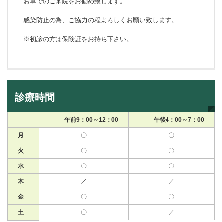
お車でのご来院をお勧め致します。
感染防止の為、ご協力の程よろしくお願い致します。
※初診の方は保険証をお持ち下さい。
診療時間
午前9：00～12：00
午後4：00～7：00
月
〇
〇
火
〇
〇
水
〇
〇
木
／
／
金
〇
〇
土
〇
／