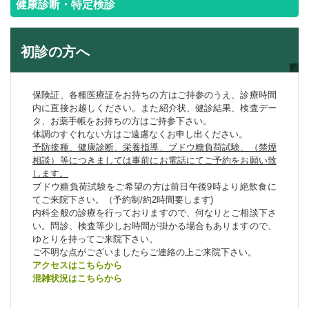
健康診断・特定検診
初診の方へ
保険証、各種医療証をお持ちの方はご持参のうえ、診療時間
内に直接お越しください。また紹介状、健診結果、検査デー
タ、お薬手帳をお持ちの方はご持参下さい。
体調のすぐれない方はご遠慮なくお申し出ください。
予防接種、健康診断、栄養指導、ブドウ糖負荷試験、（禁煙
相談）等につきましては事前にお電話にてご予約をお願い致
します。
ブドウ糖負荷試験をご希望の方は前日午後9時より絶飲食に
てご来院下さい。（予約制/約2時間要します)
内科全般の診療を行っておりますので、何なりとご相談下さ
い。問診、検査等少しお時間が掛かる場合もありますので、
ゆとりを持ってご来院下さい。
ご不明な点がございましたらご連絡の上ご来院下さい。
アクセスはこちらから
混雑状況はこちらから