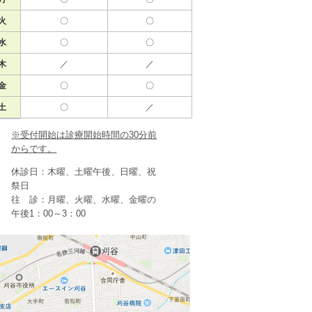
火
〇
〇
水
〇
〇
木
／
／
金
〇
〇
土
〇
／
※受付開始は診療開始時間の30分前
からです。
休診日：木曜、土曜午後、日曜、祝
祭日
往 診：月曜、火曜、水曜、金曜の
午後1：00～3：00