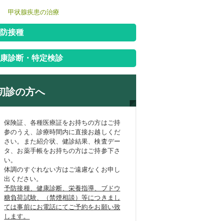
甲状腺疾患の治療
防接種
康診断・特定検診
初診の方へ
保険証、各種医療証をお持ちの方はご持
参のうえ、診療時間内に直接お越しくだ
さい。また紹介状、健診結果、検査デー
タ、お薬手帳をお持ちの方はご持参下さ
い。
体調のすぐれない方はご遠慮なくお申し
出ください。
予防接種、健康診断、栄養指導、ブドウ
糖負荷試験、（禁煙相談）等につきまし
ては事前にお電話にてご予約をお願い致
します。