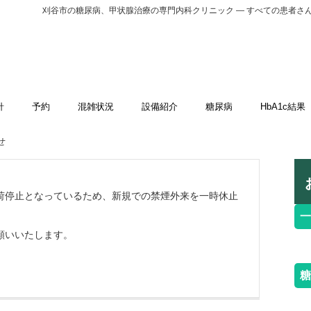
刈谷市の糖尿病、甲状腺治療の専門内科クリニック ― すべての患者さ
針
予約
混雑状況
設備紹介
糖尿病
HbA1c結果
せ
荷停止となっているため、新規での禁煙外来を一時休止
一
願いいたします。
糖