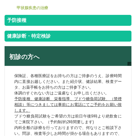
甲状腺疾患の治療
予防接種
健康診断・特定検診
初診の方へ
保険証、各種医療証をお持ちの方はご持参のうえ、診療時間
内に直接お越しください。また紹介状、健診結果、検査デー
タ、お薬手帳をお持ちの方はご持参下さい。
体調のすぐれない方はご遠慮なくお申し出ください。
予防接種、健康診断、栄養指導、ブドウ糖負荷試験、（禁煙
相談）等につきましては事前にお電話にてご予約をお願い致
します。
ブドウ糖負荷試験をご希望の方は前日午後9時より絶飲食に
てご来院下さい。（予約制/約2時間要します)
内科全般の診療を行っておりますので、何なりとご相談下さ
い。問診、検査等少しお時間が掛かる場合もありますので、