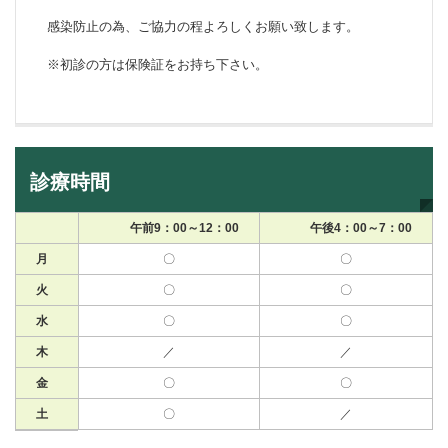
感染防止の為、ご協力の程よろしくお願い致します。
※初診の方は保険証をお持ち下さい。
診療時間
午前9：00～12：00
午後4：00～7：00
月
〇
〇
火
〇
〇
水
〇
〇
木
／
／
金
〇
〇
土
〇
／