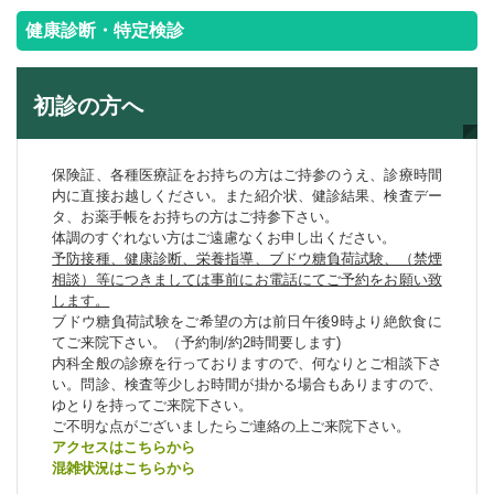
健康診断・特定検診
初診の方へ
保険証、各種医療証をお持ちの方はご持参のうえ、診療時間
内に直接お越しください。また紹介状、健診結果、検査デー
タ、お薬手帳をお持ちの方はご持参下さい。
体調のすぐれない方はご遠慮なくお申し出ください。
予防接種、健康診断、栄養指導、ブドウ糖負荷試験、（禁煙
相談）等につきましては事前にお電話にてご予約をお願い致
します。
ブドウ糖負荷試験をご希望の方は前日午後9時より絶飲食に
てご来院下さい。（予約制/約2時間要します)
内科全般の診療を行っておりますので、何なりとご相談下さ
い。問診、検査等少しお時間が掛かる場合もありますので、
ゆとりを持ってご来院下さい。
ご不明な点がございましたらご連絡の上ご来院下さい。
アクセスはこちらから
混雑状況はこちらから