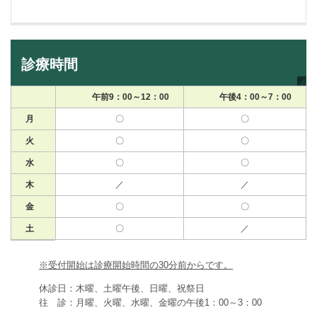
診療時間
午前9：00～12：00
午後4：00～7：00
月
〇
〇
火
〇
〇
水
〇
〇
木
／
／
金
〇
〇
土
〇
／
※受付開始は診療開始時間の30分前からです。
休診日：木曜、土曜午後、日曜、祝祭日
往 診：月曜、火曜、水曜、金曜の午後1：00～3：00