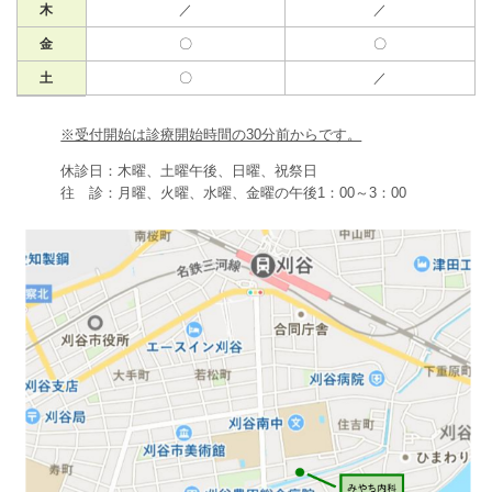
木
／
／
金
〇
〇
土
〇
／
※受付開始は診療開始時間の30分前からです。
休診日：木曜、土曜午後、日曜、祝祭日
往 診：月曜、火曜、水曜、金曜の午後1：00～3：00